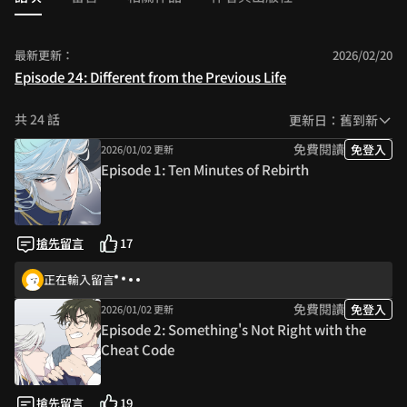
repel the adversaries while facing relentless enemies and
other potential victims?
最新更新：
2026/02/20
Is there a hidden reason behind Tan Wuyu's journey to the
Episode 24: Different from the Previous Life
modern world?
共 24 話
更新日：舊到新
免費閱讀
免登入
2026/01/02 更新
Episode 1: Ten Minutes of Rebirth
搶先留言
17
正在輸入留言
免費閱讀
免登入
2026/01/02 更新
Episode 2: Something's Not Right with the
Cheat Code
搶先留言
19