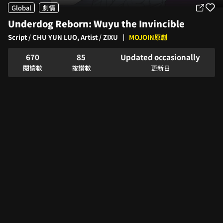
1
2
3
0
Global
劇情
2
3
4
1
Underdog Reborn: Wuyu the Invincible
3
4
5
2
4
5
6
3
Script / CHU YUN LUO, Artist / ZIXU
MOJOIN原創
5
6
7
4
6
7
0
8
5
Updated occasionally
7
8
1
9
6
閱讀數
按讚數
更新日
8
9
2
7
9
3
8
4
9
5
6
7
8
9