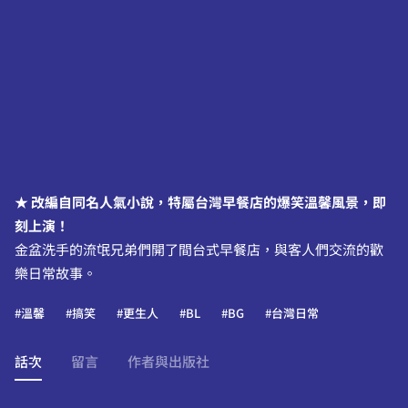
★ 改編自同名人氣小說，特屬台灣早餐店的爆笑溫馨風景，即
刻上演！
金盆洗手的流氓兄弟們開了間台式早餐店，與客人們交流的歡
樂日常故事。
#溫馨
#搞笑
#更生人
#BL
#BG
#台灣日常
話次
留言
作者與出版社