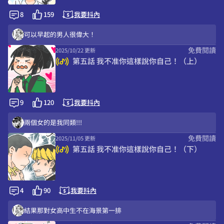
玉米濃湯大法好 喜樂充滿
8
159
我要抖內
☺️☺️☺️
可以早起的男人很偉大！
免費閱讀
2025/10/22 更新
☺️
第五話 我不准你這樣說你自己！（上）
老闆我要鮮蔬漢堡（任性
早餐店沒有玉米濃湯真的不行！
XDDD順仔崩潰
9
120
我要抖內
ww是ㄉ
兩個女的是我同類!!!
免費閱讀
2025/11/05 更新
龍哥真的好辛苦
第五話 我不准你這樣說你自己！（下）
一瞬間把平頭看成菩薩ww
可以早起的男人很偉大！
靠杯這個人超沒禮貌，他小孩以後長大一定需要去看心理諮商
4
90
我要抖內
最後的爸爸太偏見了
結果那對女高中生不在海景第一排