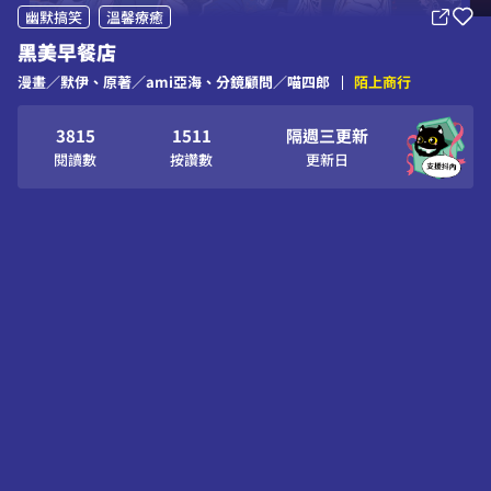
3
0
0
幽默搞笑
溫馨療癒
4
1
1
黑美早餐店
0
5
2
2
漫畫／默伊、原著／ami亞海、分鏡顧問／喵四郎
陌上商行
1
6
3
3
2
7
0
4
0
4
0
0
3
8
1
5
1
5
1
1
隔週三更新
4
9
2
6
2
6
2
2
閱讀數
按讚數
更新日
5
3
7
3
7
3
3
6
4
8
4
8
4
4
7
5
9
5
9
5
5
8
6
6
6
6
9
7
7
7
7
8
8
8
8
9
9
9
9