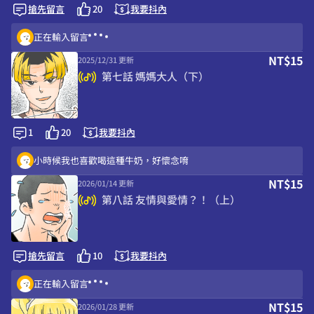
搶先留言
20
我要抖內
我要笑死怎麼這麼幽默啦!!
正在輸入留言
NT$15
2025/12/31 更新
黑魔法🤣🤣🤣
第七話 媽媽大人（下）
萌A萌A發Q!
1
20
我要抖內
小時候我也喜歡喝這種牛奶，好懷念唷
NT$15
2026/01/14 更新
第八話 友情與愛情？！（上）
搶先留言
10
我要抖內
正在輸入留言
NT$15
2026/01/28 更新