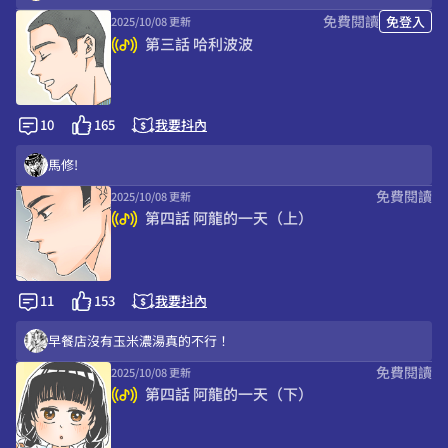
免費閱讀
免登入
2025/10/08 更新
包手師傅炒的鐵板麵也會特別好吃嗎
第三話 哈利波波
帥哥您好
早餐店五折已經做慈善了吧好便宜
謝謝你的喜歡>///
10
165
我要抖內
很帥很可愛😍好喜歡RRRRRR
馬修!
免費閱讀
2025/10/08 更新
可是早餐店阿姨都叫我帥哥ㄟ
第四話 阿龍的一天（上）
肌肉魔法使🤣🤣🤣🤣
哈利波波www太喜歡了
有好好更生也很不簡單QQ
11
153
我要抖內
大家都有過去QQ
早餐店沒有玉米濃湯真的不行！
免費閱讀
2025/10/08 更新
黑美就是會讓人又哭又笑ww
第四話 阿龍的一天（下）
玉米濃湯跟鍋燒雞絲，早餐必吃!!!
馬修!