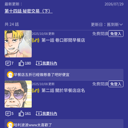
最新更新：
2026/07/29
第十四話 祕密交易（下）
共 24 話
更新日：舊到新
免費閱讀
免登入
2025/10/08 更新
第一話 巷口那間早餐店
7
180
我要抖內
早餐店五折已經做慈善了吧好便宜
免費閱讀
免登入
2025/10/08 更新
第二話 關於早餐店店名
花臂讚啦
我也喜歡！
5
161
我要抖內
會喔XDDD包手的傳說！
哈利波波www太喜歡了