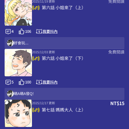
免費閱讀
2025/11/19 更新
黑攏吼哩貢，趁你兒子還沒長大盡量講
第六話 小姐來了（上）
情侶吵架www
兩個女的是我同類!!!
還以為那瞬間理智線會斷掉
4
106
我要抖內
好好笑 一瞬間以為要變BL
好會玩...
免費閱讀
2025/12/03 更新
結果那對女高中生不在海景第一排
第六話 小姐來了（下）
年輕人真會玩
女僕早餐超棒的！好想去！
5
100
我要抖內
萌ㄟ～萌ㄟ～啾 女僕早餐店感覺會超受歡迎😍
萌A萌A發Q!
NT$15
2025/12/17 更新
好會玩...
第七話 媽媽大人（上）
我比較想要黑魔法😍😍😍
黑魔法太刺激了可是想來一份(˶‾᷄ ⁻̫ ‾᷅˵)