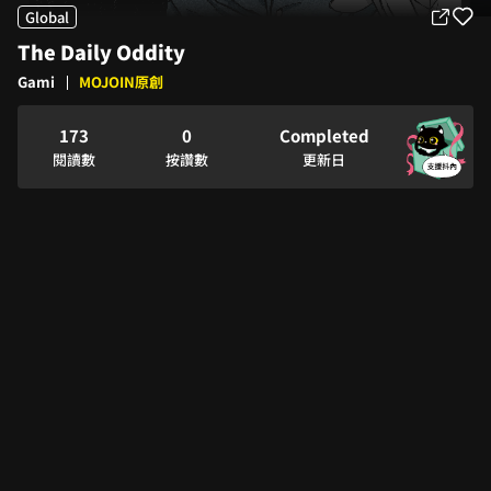
2
Global
3
The Daily Oddity
4
0
Gami
MOJOIN原創
5
1
0
6
2
1
7
3
0
Completed
2
8
4
1
閱讀數
按讚數
更新日
3
9
5
2
4
6
3
5
7
4
6
8
5
7
9
6
8
7
9
8
9