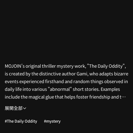
MOJOIN's original thriller mystery work, "The Daily Oddity",
is created by the distinctive author Gami, who adapts bizarre
events experienced firsthand and random things observed in
daily life into various "abnormal" short stories. Examples
include the magical glue that helps foster friendship and the
weird daily life of corporate slaves. This is a new type of
展開全部
Taiwanese suspense comic that combines thrills with dark
humor! Have you ever carefully checked out your own daily
#The Daily Oddity
#mystery
life? Creepy phenomena might already be growing right