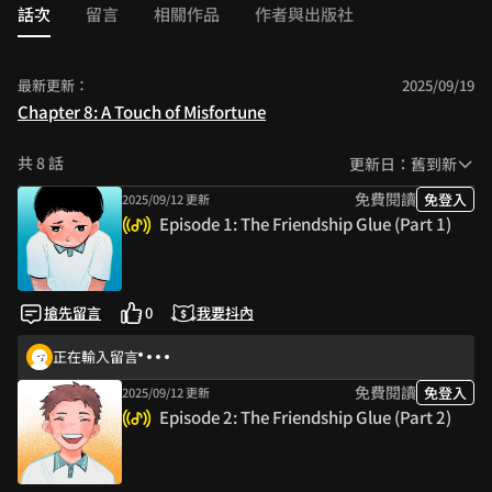
around you...
話次
留言
相關作品
作者與出版社
最新更新：
2025/09/19
Chapter 8: A Touch of Misfortune
共 8 話
更新日：舊到新
免費閱讀
免登入
2025/09/12 更新
Episode 1: The Friendship Glue (Part 1)
搶先留言
0
我要抖內
正在輸入留言
免費閱讀
免登入
2025/09/12 更新
Episode 2: The Friendship Glue (Part 2)