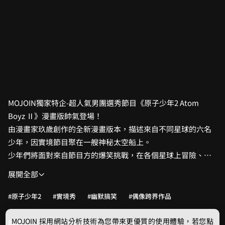
MOJOIN獨家特企-超人氣男團選秀節目《原子少年2 Atom
Boyz Ⅱ》漫畫版帥氣登場！
由漫畫家玖歲創作的全新漫畫版本，描述來自不同星球的六名
少年，因實境節目聚在一艘神秘太空船上。
少年們將面對來自節目方的爆笑挑戰，在各個星球上冒險、獲
得生存物資，並團結一心抵達最後一顆星球。
展開全部
一起來飛向宇宙，窺探少年們充滿笑料的太空日常吧！
#原子少年2
#實境秀
#幽默搞笑
#偶像跨界作品
MOJOIN
採用網站分析技術為您帶來更優質的使用體驗，若您點
話次
留言
相關作品
作者與出版社