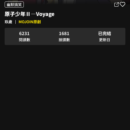
1
1
3
幽默搞笑
2
2
4
原子少年Ⅱ—Voyage
3
0
3
5
4
0
1
4
6
玖歲
MOJOIN原創
5
1
2
0
0
5
7
0
6
2
3
1
1
6
8
1
已完結
7
3
4
2
2
7
9
2
閱讀數
按讚數
更新日
8
4
5
3
3
8
3
9
5
6
4
4
9
4
6
7
5
5
5
7
8
6
6
6
8
9
7
7
7
9
8
8
8
9
9
9