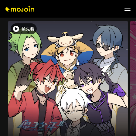
搶先看
0
1
0
0
2