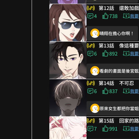
第12話 還敢加
一杯醉www
4
738
那個護頸🤣🤣🤣
我要
超好笑 總裁被摔在
晴翔在擔心你啊！
此身體非彼身體
性騷擾的總裁被打也
第13話 像這種
警戒心down
6
892
你是不是忘記你穿越
我要
救命笑死🤣
看劇的畫面是後宮甄
愈來愈危險了！
超好笑來不到十分鐘
第14話 不可忍
好意外 居然是總裁
6
837
不是貞操保衛戰嗎?
我要
一杯就倒了哈哈哈
原來女生都把你當姐
知男而上
晴翔在擔心你啊！
第15話 回家的路
不行了~好好笑
7
991
衛總出來搞笑的
我要