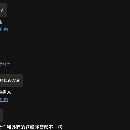
了
話
⁠✧
抖內
哈哈哈
爾蒙 應該是吸引的意思？
世美顏
怎麼練的不是說日常拍戲打遊戲?
要抖內
的瓜WWW
容詞
的男人
覺得你會彎
我也想知道怎麼摔的
抖內
了
做作和外面的妖豔賤貨都不一樣