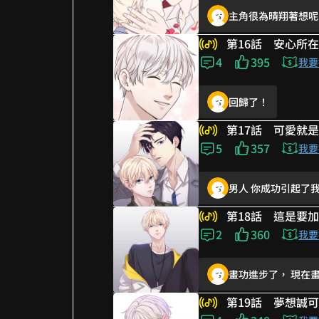
主角很為晴翔著想呢
不！你不彎怎麼bl😭
劉秘書好好笑w
第16話 安心所在
下一話呢😩😩
4
395
笑死我了哈哈哈哈哈
我要
看劇的畫面是後宮甄
回歸了！
流下眼淚後我也笑了
所有異性變姐妹 同性
第17話 可愛就
好愛
5
357
期待作者大大出的第二季
我要
原來女生都把你當姐
男人 你成功引起了
哦哦哦，有第二季了
這個快要轉彎的fu 
第18話 這是要加
主角好可愛www 利
2
360
回歸更新了!
我要
主角很為晴翔著想呢
畫功進步了， 現在
哈哈哈哈哈作者真的很
回歸了！
第19話 夢想誠
笑死 婆媳問題100集