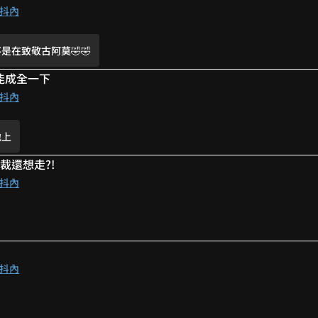
啦 還有好多梗🤣🤣
抖內
是在致敬古阿莫🤣🤣
能成全一下
們三個為什麼不能在一起.jpg
抖內
的瓜WWW
地上
這是可以說的嗎？
裁還想走?!
哈哈哈哈哈哈哈
抖內
是匯報XDDD
抖內
是在致敬古阿莫🤣🤣
級囉～
～