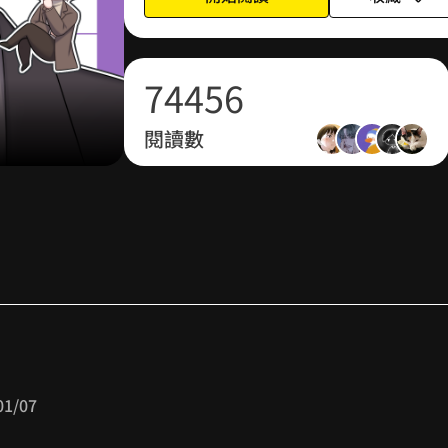
面去！？
6
3
3
4
5
（２）
「這地方待不下去啦！」吐槽不完的雷點，
7
4
4
5
6
破！？「我才不是狐狸精──」直男海安O
閱讀數
8
5
5
6
7
縱有保鑣武藝在身，海安打起架來不輸人，
晴翔對他的關懷好像有點過頭，貼心呵護的
9
6
6
7
8
間的界線本來應該是這樣的嗎？
為了回家而在劇情中將就，海安反而可能入
7
7
8
9
（3）
海安意想不到會與總裁出門同遊，動物餐廳
8
8
9
人偷拍？晴翔看在心底五味雜陳、若有所
明面上，似乎還是海安的兩男擇一的考題，
9
9
襲，海安遭到綁架該如何脫困？幕後黑手又
01/07
主角情歸何處？請見眾所矚目的最終結局。