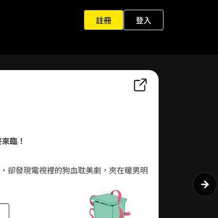
註冊
登入
0
1
0
0
2
1
1
3
2
2
4
終來臨！
3
3
5
，卻發現電視裡的狗血耽美劇，夾在暖男明
4
4
6
己同名！
吐槽，一邊蹲廁所準時追劇，當迎來意料中
5
5
0
7
……但這劇可沒告訴他，走出廁所，就會穿越到裡