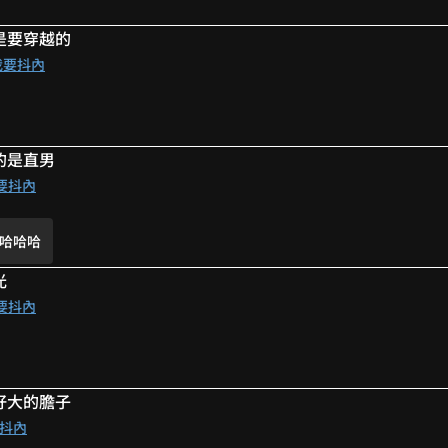
是要穿越的
我要抖內
的是直男
橘🤣
要抖內
哈哈哈
光
要抖內
路
好大的膽子
非常恍神
抖內