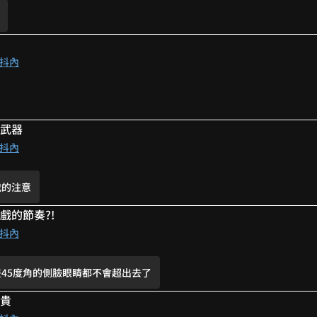
😭
抖內
嬛傳吧🤣
🤣
變曖昧🤣
是武器
呀!!!(一定會非常好看!)but...怎麼沒有後記之類的東西...?
抖內
妹啊 噗
我的注意
！又有可以追更的作品了！
wwwwww
戲的節奏?!
用自己的可愛~
抖內
畫45度角的側臉眼睛都不會超出去了
喜歡畫梗www 甚至還有pien🥺
可貴