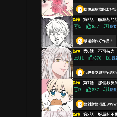
擋住屁屁烙跑太好笑
盛世美顏🫶🏻
超好笑
第5話 聽總裁的
衛總長得太可愛🤣😂
5
857
也太搞笑(⁠ﾉ⁠◕⁠ヮ⁠◕⁠)⁠ﾉ⁠*⁠.
我要
啊哈哈哈哈哈哈哈哈
感謝創作好作品！
名詞的話是種雄性荷
鼻血直流，真的是絕
第6話 不可抗力
八塊腹肌....到底
11
870
🤫
我
拿啦拿啦WWWW
我也要吃雞排配珍奶
這就是天然木頭
睪固酮是啥麼奇怪形
第7話 那個狠戾
立flag了哈哈 但我
7
837
哈哈哈我快笑鼠！ 
我要
擋住屁屁烙跑太好笑
對對對對 很配WWW
一臉驚恐的吃瓜🤣
差評 開門要裸睡ㄅ
第8話 好單純不