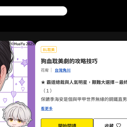
0
BL耽美
1
0
狗血耽美劇的攻略技巧
花宥
台灣角川
2
0
1
★ 霸道總裁與人氣明星，艱難大選擇－最
3
0
0
1
2
（１）
保鑣季海安是個與甲甲世界無緣的鋼鐵直男
4
1
1
2
3
星和霸道總裁之間的小受男主角，竟然與自
看更多
這八點檔BL劇故事簡單老哏，季海安一邊
5
2
2
3
4
的Happy Ending，他感覺神清氣爽
開始閱讀
收藏