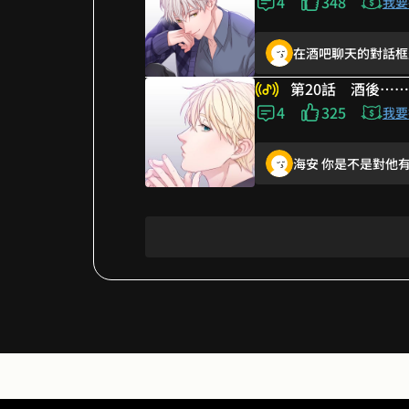
4
348
蠻喜歡總裁這條線的
我要
在酒吧聊天的對話框
畫功進步了， 現在
霸道總裁愛上我0W0
第20話 酒後……
哇啊啊啊啊 直球啊
4
325
我要
男人 你成功引起了
海安 你是不是對他
第二季畫得更好看了
晴翔撒嬌好像大狗狗
百億身家可以包養我
碰到惹
在酒吧聊天的對話框
XD 被溫柔眷顧了呢
海安 你是不是對他