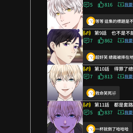
這部漫畫真的太有趣了
5
816
吃的很順手嘛哈哈哈
我要
感謝創作好作品！
等等 這集的標題是不
衛總心海底針
可愛😍
第9話 也不是不
命運是注定的！
7
862
哼！我早晚要看到 我
我要
我也要吃雞排配珍奶
超好笑 總裁被摔在
作者辛苦了
我有點嗑男一男二了
第10話 得罪了總
是不是漏了幾集沒看
7
813
兩人真的長太像了😝
我要
對對對對 很配WWW
救命笑死🤣
先送醫呀😂
濾鏡太重啦
第11話 都是套路
好好笑~🤣
5
837
你是不是忘了什麼(不
我要
等等 這集的標題是不
一杯就倒了哈哈哈
系統跟攻略值一起升
摔得好！！這是騷擾