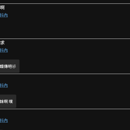
戲啊
抖內
地上
是活該吧
要求
了~
抖內
嬛傳吧🤣
就要離場wwwww
被打趴哈哈哈
 怎麼就被牽回家了
抖內
妹啊 噗
抖內