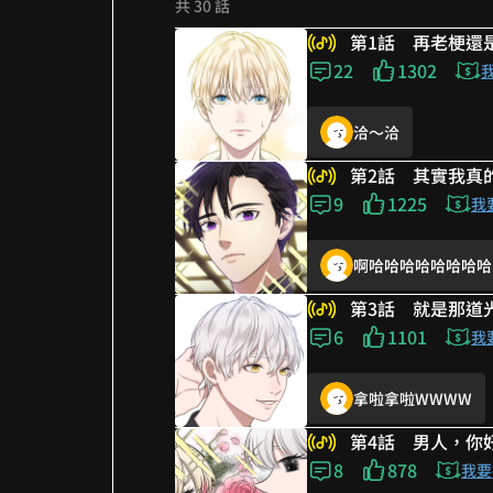
共 30 話
第1話 再老梗還
好笑！
22
1302
洽～洽
第2話 其實我真
沒想到會在bl看到爆
9
1225
我
啊哈哈哈哈哈哈哈哈
喀稱超好笑🤣
第3話 就是那道
要命 好瘋 好愛
6
1101
我
拿啦拿啦WWWW
不想被套路 但已套
第4話 男人，你
劇情每一話都好有趣
8
878
他是看你太有了所以
我要