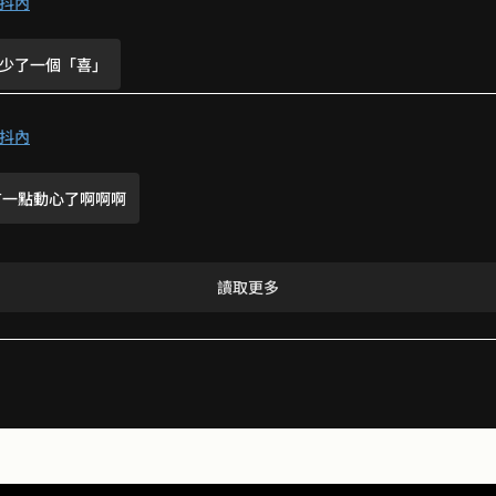
QAQ 能不能三人行啊（哭
抖內
少了一個「喜」
畫45度角的側臉眼睛都不會超出去了
抖內
我的注意
有一點動心了啊啊啊
喔
ㄇ
讀取更多
少了一個「喜」
有一點動心了啊啊啊