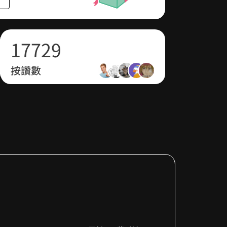
0
6
6
1
8
周遭眾人的眼神和私語，身邊左右為男怎麼
1
7
7
2
9
S。
已完結
按讚數
2
8
8
3
卻攻不破劇情的強制設定。還有現象級暖男
神情和肢體動作，處處偏袒包容，人和人之
3
9
9
4
戲太深？
4
5
、垃圾食物、遊樂場……他們一舉一動竟遭
5
6
思。
實則危機悄然逼近，一道檢驗情感的關卡來
6
7
是何許人也？
7
8