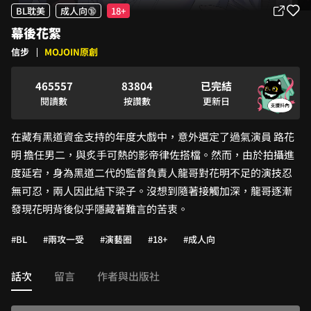
1
0
0
0
2
3
3
BL耽美
成人向🔞
18+
0
2
1
1
1
3
4
4
0
幕後花絮
1
3
2
2
2
4
5
0
5
1
信步
MOJOIN原創
2
4
3
3
3
5
6
1
6
2
3
5
4
4
4
6
7
2
7
3
4
6
5
5
5
7
8
3
8
0
4
已完結
5
7
6
6
6
8
9
4
9
1
5
閱讀數
按讚數
更新日
6
8
7
7
7
9
5
2
6
7
9
8
8
8
6
3
7
在藏有黑道資金支持的年度大戲中，意外選定了過氣演員 路花
8
9
9
9
7
4
8
明 擔任男二，與炙手可熱的影帝律佐搭檔。然而，由於拍攝進
9
8
5
9
度延宕，身為黑道二代的監督負責人龍哥對花明不足的演技忍
9
6
無可忍，兩人因此結下梁子。沒想到隨著接觸加深，龍哥逐漸
7
8
發現花明背後似乎隱藏著難言的苦衷。
9
#BL
#兩攻一受
#演藝圈
#18+
#成人向
話次
留言
作者與出版社