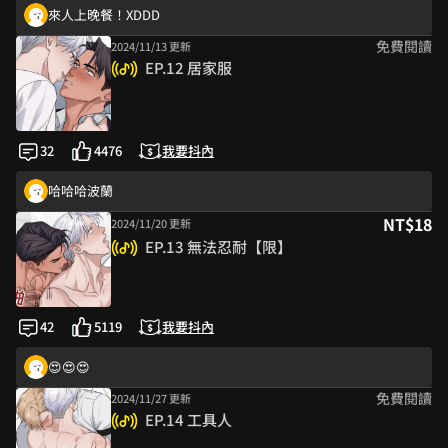
好好看❤️
來人上晚餐！XDDD
免費閱讀
2024/11/13 更新
埋胸🥺
EP.12 居家服
律佐是心機男孩!
現在才知道 哈哈哈
葉派來抖內葉花初吻！！
32
4476
我要抖內
律佐：我恨我愛上了木頭
哈哈哈波蘭
NT$18
2024/11/20 更新
說別人發情小狗自己難道不是嗎龍哥🤣
EP.13 無法忍耐【限】
一開始看到啤酒快笑死 超大瓶ㄏㄏㄏㄏ
來人上晚餐！XDDD
感謝創作好作品！
42
5119
我要抖內
感謝創作好作品！
😍😍😍
免費閱讀
2024/11/27 更新
你才是那隻公狗!
EP.14 工具人
嗚嗚嗚嗚花明寶寶抱一個