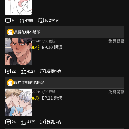
花明好暖心 原來兩人以前就認識
好喜歡這部啊啊啊
9
4799
我要抖內
親額頭的時候.. 真不戳😍
長髮花明不錯耶
免費閱讀
2024/10/30 更新
兩人都好讚 但我喜歡重逢後的溫柔腹黑攻（太多了
EP.10 眼淚
感謝龍哥大奶有保留（？）而且我好喜歡律佐會面無表情講最狠的話
為何每一回都想讓人換攻 那個導演真的要告到他在這個圈子混不下去
直接報警太可愛了🤣🤣🤣❤️‍🔥 天啊好愛觸手…謝謝老師賞賜美味的糧🥹🥹
22
4527
我要抖內
天啊啊啊🙏 感謝老師畫出我想看的律佐大狗勾後續😍😍😍😍有夠可愛的
現在才知道 哈哈哈
免費閱讀
2024/11/06 更新
好喜歡老師的劇情內容 期待下一回🥹老師辛苦了
EP.11 跳海
千人斬被斬了
長髮花明不錯耶
不可能現在才發現
24
4135
我要抖內