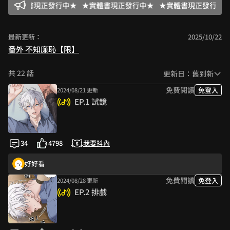
★實體書現正發行中★
★實體書現正發行中★
★實體書現正發行中★
最新更新：
2025/10/22
番外 不知廉恥【限】
共 22 話
更新日：舊到新
免費閱讀
免登入
2024/08/21 更新
EP.1 試鏡
34
4798
我要抖內
好好看
免費閱讀
免登入
2024/08/28 更新
EP.2 排戲
感謝創作好作品！
演戲傻瓜🤣