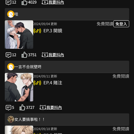
12
4029
我要抖內
超香😍😍
哇
免費閱讀
免登入
2024/09/04 更新
真香啊😍好看
EP.3 開鏡
好好看啊啊啊
好好看
經紀人感覺很沒用阿 會扯後腿的那種
12
3751
我要抖內
讚
一言不合就壁咚
免費閱讀
2024/09/11 更新
太帥了！
EP.4 賭注
問話就問話 靠這麼近幹嘛😍
哇
畫風好讚喔！
5
3727
我要抖內
超級好看 畫風跟劇情都很喜歡
女人要搞事啦！！
免費閱讀
2024/09/18 更新
有趣的背景設定～黑道跟演員😍