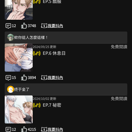
EP.5 戲服
是不是直接拉上床OOXX然後就哭了XDDDD
一言不合就壁咚
龍哥好像小時候會故意捉弄喜歡的人的那種小男生🤨 之後會不會變追妻火
12
3748
我要抖內
壁咚好香！我在螢幕前面哭！謝謝老師！
欸你這人怎麼這樣！
免費閱讀
2024/09/25 更新
龍哥~小心玩得太過火，花明直接不見囉 (👉ﾟヮﾟ)👉
EP.6 休息日
花明人太好了吧
女人要搞事啦！！
期待下一話
15
3894
我要抖內
花明好理智但委屈了自己好心疼～
终于亲了
免費閱讀
2024/10/02 更新
好像有錯字唷🫣 *Camera 花明不可以這麼逆來順受啊啊啊😭
EP.7 祕密
好看到爆
欸你這人怎麼這樣！
QQ人好萌！！超可愛
12
4215
我要抖內