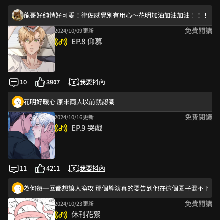
這個進度好快啊～
龍哥好純情好可愛！律佐感覺別有用心～花明加油加油加油！！！！
免費閱讀
2024/10/09 更新
你追我跑好可愛！意外的花明力氣很大！炸毛貓貓好可愛～
EP.8 仰慕
吼有危機感了 律佐太有眼福了嗚嗚嗚
终于亲了
曉岳看似強勢，其實溫柔 律左看似溫柔，其實強勢 反差感太棒了🤭😍
10
3907
我要抖內
律佐感覺是白切黑的腹黑
花明好暖心 原來兩人以前就認識
免費閱讀
2024/10/16 更新
這就是反差萌，哈哈！！
EP.9 哭戲
太有趣了～
龍哥好純情好可愛！律佐感覺別有用心～花明加油加油加油！！！！
律佐有回憶buff 加成ㄟ根本贏在起跑點😍（但親親輸給龍哥哈哈哈哈
11
4211
我要抖內
律佐很會找到機會吃花明豆腐！這點龍哥請加油（？）
為何每一回都想讓人換攻 那個導演真的要告到他在這個圈子混不下去
免費閱讀
2024/10/23 更新
好想知道是哪個導演罵的這麼兇....
休刊花絮
告他!!一定要告他的吧!!王八導演