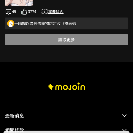
律佐雖然是心機男孩 但還請給他一個情人 ….或一個炮（?
阿阿阿阿阿！！！好甜啊！！！！！！
45
3774
我要抖內
超喜歡！！！！
一瞬間以為恐怖寵物店定妝（掩面逃
曉岳也很善良！沒有真的說出是律佐間接使劇本改掉的 也蠻心疼律佐
讀取更多
感謝創作好作品！
爱了
開放無聖光再來回顧一次，真的要被香爛🤤
恭喜完結炮🥰
哈哈……台北人約定
一瞬間以為恐怖寵物店定妝（掩面逃
最新消息
相關條款