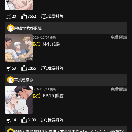
哈哈哈波蘭
雖然這個炮很突然 但我喜歡😘
20
3552
我要抖內
無聖光超快樂！！！🥹🥹
兩組cp我都很磕
免費閱讀
2024/12/04 更新
香死了無聖光超級好看謝謝老師😍
休刊花絮
一定要挑撥離間的吧！
😍😍😍
要開始矛盾了
59
2855
我要抖內
好好看～～
華挑超讚👍
免費閱讀
2024/12/11 更新
區區兩跟
EP.15 誤會
小孩子才做選擇 我全部都要 然後影后超好看
兩組cp我都很磕
3p
14
3130
我要抖內
3P+1
嗚嗚人家是限制級的意思，不是限定話次啦｡ﾟ(ﾟ´ω`ﾟ)ﾟ｡ 老師精心準