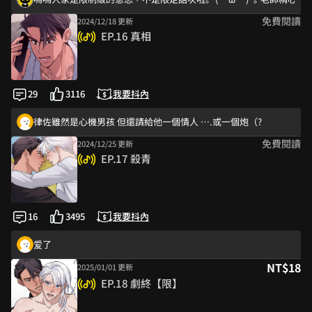
免費閱讀
2024/12/18 更新
3p!!!
EP.16 真相
為啥限定話次要收費！
華挑超讚👍
好難過喔⋯⋯⋯花明一定不希望自己是因為這樣而哭出來的⋯⋯⋯
29
3116
我要抖內
天呐 后面不会要追妻了吧！
律佐雖然是心機男孩 但還請給他一個情人 ….或一個炮（?
免費閱讀
2024/12/25 更新
不……好心痛……🥹
EP.17 殺青
律佐也是真愛，雖然前面讓他們誤會吵架了
嗚嗚人家是限制級的意思，不是限定話次啦｡ﾟ(ﾟ´ω`ﾟ)ﾟ｡ 老師精心準
要完結了:(
16
3495
我要抖內
家人們我名字打錯了啊啊啊啊
爱了
NT$18
2025/01/01 更新
因為愛他所以放手,可憐的佐律,番外一定要給他在找一個🌚
EP.18 劇終【限】
一起嘛 三人行不好嗎😩