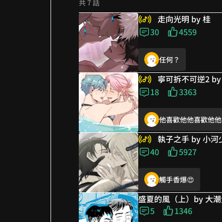
共 7 話
走向光明 by 桂
好棒！2026年才
30
4559
任何？
寧可拆不可逆2 by 
好可愛...= =
18
3363
他喜歡他他喜歡他他
不錯
執子之手 by 小河
好好笑 三角我可以
40
5927
觸手香爆😍
盧加入戰場
盛夏的風（上）by 大
5
1346
這設定我好喜翻啊😍
等老師後續好嗑