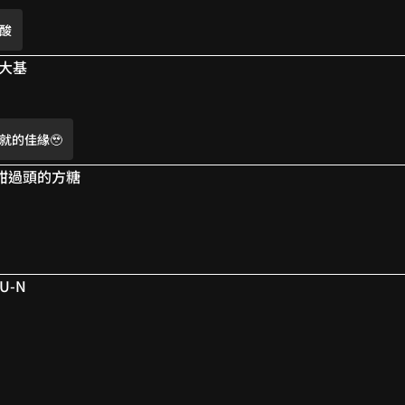
酸
̫ ‾᷅˵)
潮大基
觸手怪時好香，人外讚啦！
喜歡他們？
就的佳緣🥹
喜歡🥹
💗
 甜過頭的方糖
了 幸好有續攤的部分😋😋
事嗎，淡淡淺淺的，但是心裡感覺酸酸的QQ
U-N
就的佳緣🥹
酸
 但是黑皮好香我就知道黑切開還是黑的🖤🖤🖤🖤🖤