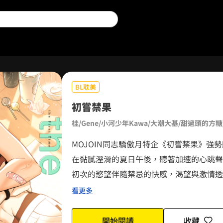
0
0
1
1
BL耽美
2
2
0
初嘗禁果
桂/Gene/小河少年Kawa/大潮大基/甜過頭的方糖/
3
3
1
MOJOIN同志驕傲月特企《初嘗禁果》強
4
4
2
在黏膩溼滑的夏日午後，聽著加速的心跳聲
初次的慾望伴隨禁忌的快感，渴望與激情透
0
5
5
3
家桂、Gene、小河少年Kawa、大潮大基
看更多
第一次！
0
1
6
0
6
4
開始閱讀
收藏