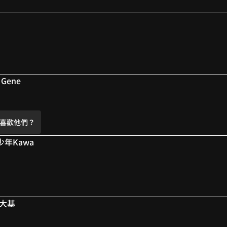
9
9
發現桂老師有這部作品！
Gene
喜歡他們？
少年Kawa
潮大基