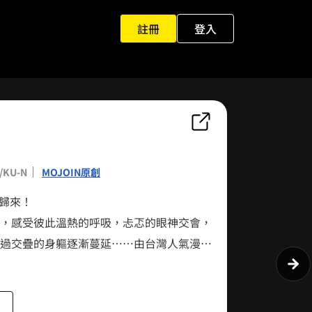
註冊
登入
0
1
2
KU-N
MOJOIN原創
3
勢歸來！
4
，感受彼此溫熱的呼吸，忐忑的眼神交會，
過交疊的身軀逐漸蔓延⋯⋯由台灣人氣漫畫
5
、甜過頭的方糖、KU-N所帶來青澀且美好的
0
6
0