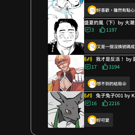
好喜歡，雖然有點心
觸手好香😍
我要看到三角修羅場(˶‾᷄ ⁻
盛夏的風（下）by 大
好看死😭
3
1197
當小幫手時好萌，成
他喜歡他他喜歡他他
又是一個沒換號碼成
一點點曖昧又心酸 好
豹豹貓貓我出生了😭
我才是反派！ by
我以為要在遺憾中結束
肯定會寂寞吧🥹
17
3194
觸手香爆😍
想不到的結局🤩
這一攤，定終身😉
這個是老師自己的故
兔子兔子001 by K
病嬌🔥🔥🔥🔥
又是一個沒換號碼成
16
2216
好喜歡，雖然有點心
好可愛
欸等等的也太鬼畜了吧