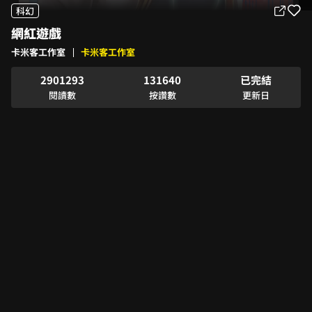
4
4
1
科幻
5
5
2
0
網紅遊戲
6
6
0
0
3
1
0
7
0
7
1
1
4
2
卡米客工作室
卡米客工作室
1
8
0
1
8
2
0
2
0
5
3
2
9
0
1
2
9
3
1
3
1
6
4
0
已完結
3
1
2
3
4
2
4
2
7
5
1
閱讀數
按讚數
更新日
4
2
3
4
5
3
5
3
8
6
2
5
3
4
5
6
4
6
4
9
7
3
6
4
5
6
7
5
7
5
8
4
7
5
6
7
8
6
8
6
9
5
8
6
7
8
9
7
9
7
6
9
7
8
9
8
8
7
8
9
9
9
8
9
9