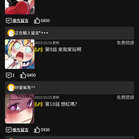
搶先留言
6850
正在輸入留言
免費閱讀
2023/10/18 更新
第9話 來我家玩啊
1
6450
好愛鯊魚^^
免費閱讀
2023/10/25 更新
第10話 想紅嗎?
搶先留言
5930