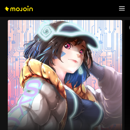
0
0
1
1
2
2
3
3
0