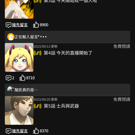
第3話 今天開始就一個人啦
搶先留言
8900
正在輸入留言
免費閱讀
2023/09/13 更新
第4話 今天的直播開始了
2
8710
酸民真的是…
免費閱讀
2023/09/20 更新
第5話 士兵與武器
網美燈跟麥克風畫的很寫實 ʕ·͡ᴥ·ʔ
酸民真的是…
搶先留言
8370