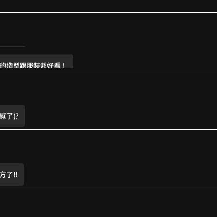
9
好好看
的造型跟服裝超好看！
感了(?
了!!
!好想多看一點!!!