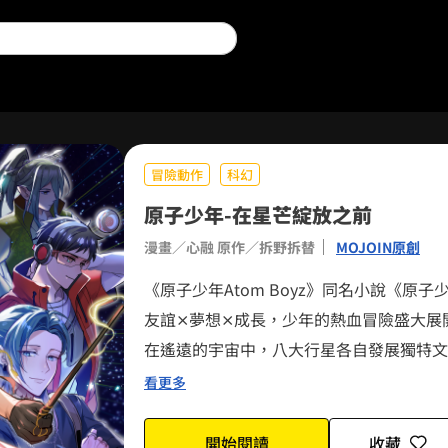
冒險動作
科幻
原子少年-在星芒綻放之前
漫畫／心融 原作／拆野拆替
MOJOIN原創
《原子少年Atom Boyz》同名小說《原
0
0
友誼⨯夢想⨯成長，少年的熱血冒險盛大展
在遙遠的宇宙中，八大行星各自發展獨特文
1
0
1
響的「原子少年」，成為眾人的希望。身負
看更多
他們的光芒綻放之前，所要面臨的挑戰才剛
2
1
2
0
開始閱讀
收藏