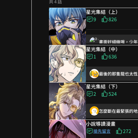
共 4 話
星光集結（上）
服裝真的好多細節，
9
826
畫面好細緻哦，少年
星光集結（中）
好看耶
1
636
最後的那隻龍也太性
星光集結（下）
2
524
怎麼斷在最緊張的地方
小說導讀漫畫
少年們戰鬥好熱血啊!!
272
搶先留言