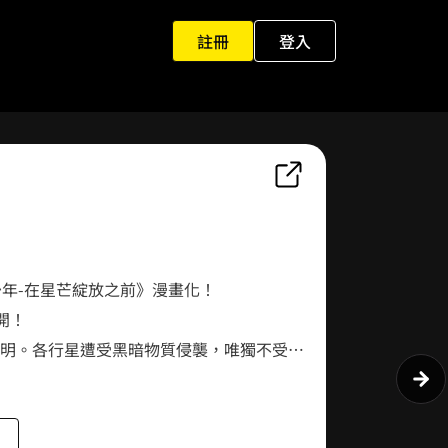
註冊
登入
0
1
2
0
3
子少年-在星芒綻放之前》漫畫化！
1
4
開！
明。各行星遭受黑暗物質侵襲，唯獨不受影
2
5
使命的他們，擁有各自的夢想以及迷惘。在
開始…
0
0
3
6