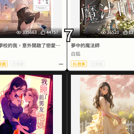
與其說前景是一片灰暗，不如
直到林恩墨無意間闖入密室，
說……事情變得有點奇怪。
來轉
為了與林恩墨一同逃離，賽希
所及之處，閃爍著光芒的視窗
迫將靈魂轉移至布娃
7
斷從人們頭頂彈出，那是名為
林恩墨答應護送賽希爾返家，
335663
44757
26520
12
態欄」的介面，只要是遊戲玩
希爾的靈魂得以回歸自己的肉
肯定都認得，帆野自然也不例
討厭學校的我，意外開啟了戀愛冒險遊戲般的生活
夢中的魔法師
外。
受限於軀殼，布娃娃賽希爾唯
白狐
但是……為什麼？
施展的法術，只剩下入
他太想念以人形姿態生活，於
校園
已完結
BL耽美
已完結
狀態欄了，他甚至能看到大多
搖大擺進入林恩墨的夢
的能力數值──除了那位年級
做盡了泡溫泉、吃晚餐、看
的睡錯人，才發現是當年自己
慕暖進慕家門時七歲，母親病
第一美女高織凜。
等，只有情侶才會一起做的
花式作死。
父親槍決，而收養她的，就是
見高織凜的頭上浮現金色的問
然自己挖的坑，要自己填呀d(d
讓她父親進入監獄的男
，代表著超稀有任務對象，於
「等你回到自己的身體，我會
＇∀＇)
她有病，這十多年來病入膏
帆野戀愛冒險遊戲般的生活就
你的，也會想念有你在的夢境
太太麻煩妳不要這麼氣勢洶洶
而慕夜白，卻喜歡她的病，因
這樣開始了……
「別急著想念，我們很快
我會怕啊啊啊啊啊啊啊！！！
會讓她離不開
面
成年那晚，他把自己當作禮物
賽希爾看似漫不經心地許下鄭
※ 封面圖像由AI協作生成。
了
承
而那小小的人兒，顫著手指解