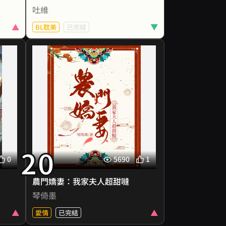
。她
甚至連紀嵐自己，也被迫揭開幼時
吐維
次對
難堪的過往。
象就
BL耽美
已完結
哥壓
那是誰都無法碰觸的黑暗祕密，
哥的
也是他始終堅持為性侵犯辯護的原
結果
「二嫂弄壞了我新打的珠花！」
子！
因──
行！
看了一眼哭兮兮的小妹，於承鬆一
參軍
拍腦袋：「該給娘子打套新頭面
，梁
真刺
了！」
為藍
激！
「老二！全家人這麼一大盆衣服，
覺發
胎？
你媳婦只洗你倆的什麼意思？這眼
她哥
是軍
裡還有我們嗎？」
用那
的！
於承松眉頭緊皺：「她洗衣服了？
似笑
樂再
都說了這些粗活我做就行，怎麼這
麼看
20
婚！
麼不聽話！」
我的
0
5690
1
---
？」
顧勸
農門嬌妻：我家夫人超甜噠
狀元
好幾
琴倚墨
中不
……
出。
愛情
已完結