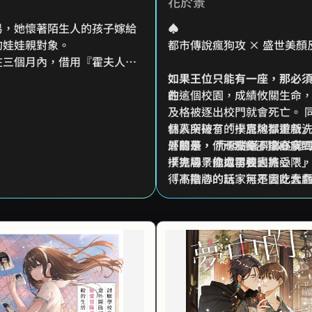
花於景
易，她懷著陌生人的孩子嫁給
♠︎
的娃娃親對象。
都市傳說瘋狗攻 × 盛世美顏
在三個月內，借用『霍夫人』
將自己屬於自己和母親的一切
如果王位只能有一座，那必
。
的。
在這個校園，成績攸關生命
到至此卻被男人給糾纏上了。
及格被逐出校門就會死亡。 
開，三年後，喬依帶著龍鳳胎
林慕突破了「十層地獄遊戲
個人所持有的撲克牌都重新洗
尚界。
層關卡， 而緊隨著開啟的第
外的是，「頑皮兔」李真拿
「慕慕，你一點都不擔心我
不知恥得壁咚，牆咚各種咚。
卡，場景換成了校園。
撲克牌，能力再強也將受限，
「擔心？你還需要人擔心？
得高階牌的玩家無不因此蠢
「不擔心的話，可是會吃大
：「依依，該給孩子上戶口
林慕卻隱隱感覺，事情沒那
單……
《叛逆玩家01》&《叛逆玩家
「……」
體書已授權由魔豆文化出版
略各種遊戲為唯一興趣的少年
⋆⁺₊⋆ ☾⋆⁺₊⋆ 唯我獨尊傲嬌大
白帆野，對即將開始的高二生
師 × 純情可愛男大生 *:･ﾟ✧*
活可說是不抱任何期望。
真正踏入校門的那刻，他才不
出身古老魔法世家的賽希爾，
得不改變原本的想法。
被仇家困在古堡密室壁畫三