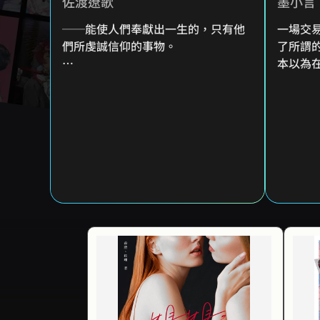
佐渡遼歌
墨小言
──能使人們奉獻出一生的，只有他
一場交
們所虔誠信仰的事物。
了所謂
本以為
原以為成功破關就能返回現實世界，
的身份
不料倖存下來的玩家們卻被迫參與新
搶回來
的遊戲。
不曾想
一夜之間，我和以璇等人便被轉移至
黯然離
文明徹底崩毀的臺北，放眼望去周遭
席捲時
盡是茂密樹海，並出現十二座高塔與
男人恬
被高塔圍繞的世界樹，塔內是玩家們
唯一安全的棲身之所，卻不時會有敵
霍擎澤
兵來襲。
了。」
喬依：
面對強大的遠古巨獸、無情的機械士
MOJOIN GL情慾特企「姐姐，妳
以攻
好香」
──
兵，所有人必須利用自身擁有的一切
當「姐姐」這個稱呼摻入遐想，
守住高塔。
每一次靠近，都沉淪在她的香氣裡
直到
為了生存、為了延續微弱的希望，我
──