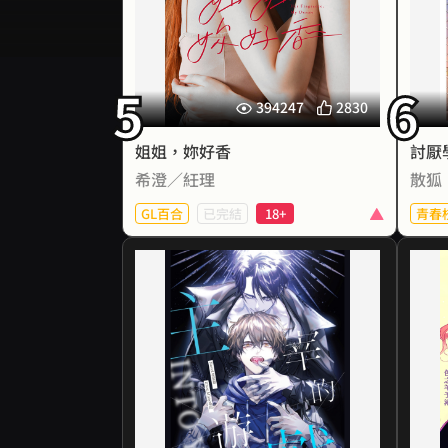
們不得不再次面對神所給予的殘酷試
煉……
由希澄、紝理兩位人氣百合作家織
就的甜美故事，火辣上映！
★第二遊戲世界 第一部 閱讀由此去★
視野
5
6
希澄〈唇慾〉
不
394247
2830
「狀
方雲霓本以為跟渣男交往已經夠倒
家
姐姐，妳好香
楣了，
希澄／紝理
散狐
沒想到剛分手，她就收到他前女友
蔣翎傳來挑釁訊息。
GL百合
已完結
18+
青春
方雲霓直接講明兩人已分開，蔣翎
別說
卻說──
數人
徐時同，恐怖無限關卡中唯一成功
快樂
「那樣最好。因為我要找的人，是
逃脫的玩家。
妳。」
只
但他也是，全場唯一被創世主「親
果
在那之後，蔣翎開始頻繁出現在方
號
手抓回來」的男人。
雲霓的生活中，
是，
只是
從公事上的合作對接，到下班後的
無限流創世主宰攻 × 被逮回N次暴
健身房巧遇。
躁受
而方雲霓也在不知不覺間，被蔣翎
那雙勾人的眼眸蠱惑……
祂創造了恐懼、絕望與死亡，卻偏