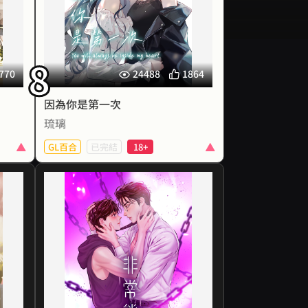
才迎
道自己會愛得奮不顧身。
機。
建築在一個又一個謊言之上的愛
爾被
情，是欺騙，還是愛？
娃，
明知是甜蜜的圈套，也願意踏進，
8
讓賽
只為了擁抱早已傷痕累累的愛人。
770
24488
1864
身。
年度療癒系小說～～又甜又虐，
因為你是第一次
一能
還有嗆姐不遺餘力的弟弟來調劑！
琉璃
夢。
是大
GL百合
已完結
18+
裡，
煙火
逝，
在一般人的常識中，α追求Ω與α標
事。
那個
記Ω是完全出於本能的動作，不受
人。
意識控制，就像人必須呼吸才能活
想念
肓。
下去，動物順應天性繁衍一樣，是
。」
為這
無法抗拒的行為，在各類影視作品
會見
他。
中，標記亦時常被美化為浪漫又帶
。」
送給
有命運色彩的結合形式，令人嚮
重的
她。
往。
諾，
開了
作為β，柏寧這輩子永遠不會標記