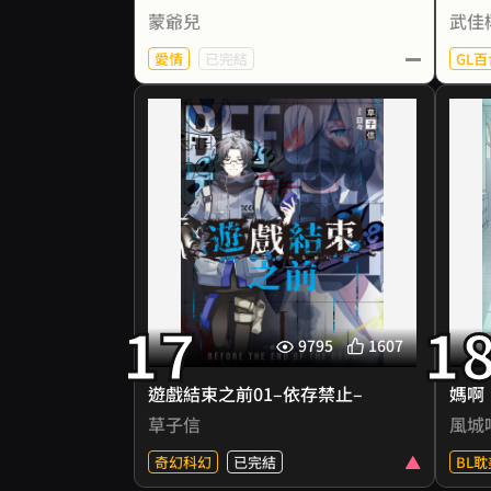
們不過是一段平凡的傳奇。
她的
其他玩家顫抖地說：「你是新來的
蒙爺兒
武佳
甚至忍不住希望，布蘭妲能夠是她
次
吧？這裡沒人能逃……」
的伴侶……
坑，
愛情
已完結
GL百
徐時同冷笑：「別浪費時間了，這
太多
關我破過。書房左邊第十三個書櫃
的
上面有張卡，拿去交給NPC就能過
生存守則①：絕對不要相信任何
★ 
關。」
人。
恐怖NPC：？？？主、主宰吩咐過
虞書
然而
要善待他……可是他爆雷了怎麼
高智商玩家╳偏執系犯罪者
珩的
闖進
辦？我們只是打工的啊！快請示主
殺戮、生存、信任、背叛，歡迎一
但是
之約
宰！
起加入這場死亡遊戲──
主宰坐在高處，臉上帶著僵硬卻不
失優雅的微笑：「你不乖，要接受
意外收到尋人委託，左牧被迫登上
「
芷彤
懲罰。」
無人孤島，參加一場隨時會危及性
「靠
17
1
橫在
命的死亡遊戲。黑暗中的莫名耳
異
9795
1607
語，無處不在的詭異窺視，當殺戮
在病
如何
變成唯一選擇，只有遵循規則，才
遊戲結束之前01–依存禁止–
媽啊
能獲得一線生機。
原來
草子信
風城
而參加遊戲的第一步－－「左牧先
奇幻科幻
已完結
BL耽
生，請先找到你的犯罪者搭檔。」