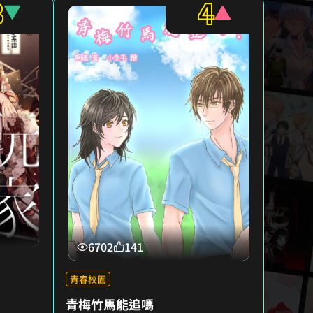
3
4
6702
141
青春校園
青梅竹馬能追嗎