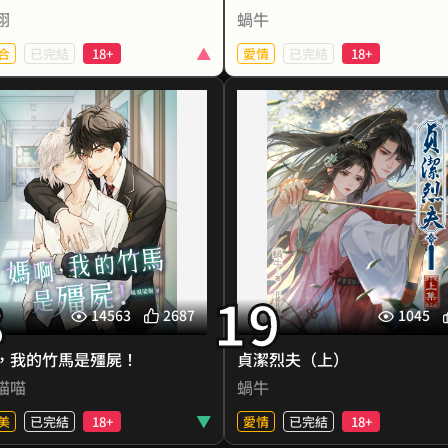
是血腥暴力的黑暗日常，她一
哥哥給她買衛生棉、泡黑糖水
栩
蝸牛
次的推著同為女人的她們入火
有個不可告人的秘密！她第一
一次次受到良心的譴責。見識
男人產生「性」趣，幻想的對
合
已完結
18+
愛情
已完結
18+
為愛欠債的傻女人，加上芷彤
是哥哥！她無數次幻想能被哥
成長歷程，讓她不信愛也不懂
倒在床上，有時候光是聽到哥
抑制不住的是病毒，還是對你的
★ 18禁｜她以為自己不孕，
愛。
聲音，就能濕了一褲
渴望？
是前夫不
沅的青春裡，一直住著名叫簡
天仙顏控貴女 × 貌美綠茶
，在一場生日派對上，光沐恩
為了抒發心中無法訴說的情感
男孩；簡珩是他追逐的光……
五年婚姻一場戲，綠來綠去
了她的生命！沐恩邀請的跨年
若儀以自己和哥哥之間關係
，這個從小一起長大的校園男
，讓芷彤第一次感受到無法遏
本，上網寫起故事，還不知不
神，竟感染了「殭屍病毒」！
前夫藏外室生三
止的悸動......
展成了色情小說…… 有一日，
不好意思，她現在也懷了，還
哥走進了他房間，拿著手機，
如果不想被咬，就幫我咬。」
中狼狗送
一直都想要有個自己的家，但
禁慾聲線唸著她的小說內容，
，都什麼時候了還開玩笑？」
爽文女主逆襲記帥氣和離、快
8
兩人之間的，是懸殊的身份差
19
非笑地看著她，問：「我怎
——她該怎麼去突破藩籬？她要
著，這個男主角挺像我的，是
14563
2687
1045
毒失控與情感交纏的混亂關係
用沾染鮮血的手，開創與沐恩
錯覺嗎
中，虞書沅才漸漸發現──
京城貴女容姝是個顏狗。她不
，我的竹馬是殭屍！
貞潔烈夫（上）
的甜蜜未來呢？
，自己也是簡珩的救贖、永遠
阻嫁給了天仙絕色的狀元郎。
不是錯覺……她已經意淫她哥
喵喵
蝸牛
戒不掉的癮🖤
郎與她婚後和睦和美，唯一美
年了
足的就是五年無所
美
已完結
18+
愛情
已完結
18+