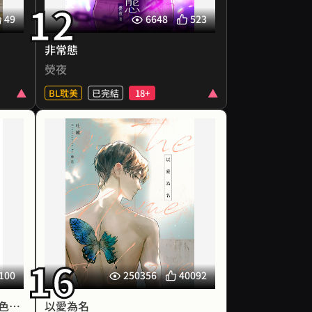
了，
12
子。
任何人，也不會被任何人標記，這
墨相
49
6648
523
，不
件事與他無關。對他來說，如果不
運。
念。
是出於本意，Ω被標記的瞬間就是
非常態
梯之
被迫失去自我的瞬間，所以看到α
熒夜
——
意圖強行標記Ω時，他會義無反顧
生活
地出手，那些被他揍得無力還手的
BL耽美
已完結
18+
。”
α都覺得他身為β卻這麼做是多管
，你
閒事，但他不在乎，也不覺得會有
禁欲
專職醫療訴訟的聿律，卻接到了一
了。
任何α會理解他的行為，直到他遇
軟萌
樁兒童性侵案。
見了那個人。
妹妹
儘管被告葉常的供詞破綻百出，但
「為了避免發情期時失去控制標記
白月
他直覺認為葉常可能是無辜的，
別人，你要我替你戴上口枷？」
人重
於是找上同為律師的學弟紀嵐共同
第二性別為α的男人點了點頭。
及掩
展開調查。
柏寧覺得自己的下巴已經砸到地上
年，
了。
哥！
紀嵐無視外界眼光，專為性侵犯辯
護，且執業三年從未嘗過敗績。
16
梁若
然而隨著案件調查逐漸深入，
※ 封面圖像由AI協作生成。
100
250356
40092
帶大
不僅所有證據都指向葉常就是犯
都是
人，
錯連藍牙後，被我哥發現我是色情小說作者
以愛為名