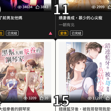
0
11
他本來認為自己倒楣透
男人的衣衫釦
此刻卻覺得，能因此與林恩
34634
3843
2999
一開始她就是慕夜白的籠中鳥
遇，是他生命中最最巨大的幸
敢有所想，有所
了前男友他媽
嬌妻養成，慕少的心尖寵
直到他婚禮那日，她站在那樓
一朝有北
上，字字清晰
“慕叔，我想要過正常人的
合
已完結
愛情
已完結
了
卻是那人輕笑回之—— “暖暖
18禁GL：赤雁幫的花堂堂主ｘ
★ 18禁高H甜寵偽骨科，清冷
又忘記吃藥
鋼琴Youtuber
（斯文敗類？）哥哥 x 乖巧
都的一處建築，大門是防彈鋼
（外純內騷？）
往來行人都不知內部用途，卻
梁若儀的媽媽和她讀高中時的
怯生生的女人走了進去──她
光高富帥男友復合了，老情
的人，是赤雁幫的花堂堂主闇
逢，如同乾柴遇烈火，迅雷不
芷彤。
耳的閃婚後，梁若儀在十歲那
多了一個高嶺之花哥
對著欠公司錢的女人，介紹花
4
15
營的項目，讓女人知道未來如
「父母是真愛，孩子是意外 」
3209
20
11297
身還債……對於芷彤來說，幫
儀從十歲開始就是哥哥一手
她的第三個家，但這個家帶給
的，連第一次來月經的時候，
大姐豢養的鋼琴家