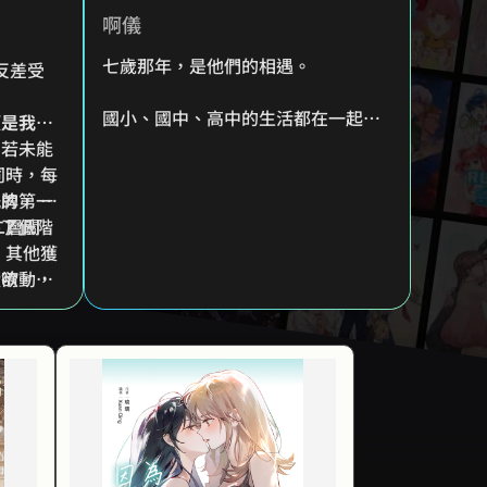
啊儀
七歲那年，是他們的相遇。
反差受
國小、國中、高中的生活都在一起，
須是我
漸漸熟悉彼此、也漸漸疏遠了彼此。
，若未能
會意識自己感情為何物嗎？
同時，每
」的第一
牌， 意
「青梅竹馬能追嗎？」
二層關
到了低階
嗎？」
「追吧！」
 其他獲
」
蠢欲動，
虧唷。」
麼簡
02》實
魔法
★ 明知是甜蜜的陷阱，我亦朝妳奔
:･ﾟ
赴到底
為了揪出媽媽的秘密情人，而意外
靈魂
展開的初戀第一次。
年，
在遇到林妍熙之前，秋世琳都不知