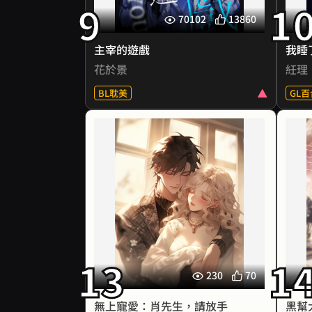
9
1
偏——對「愛」一無所知。
70102
13860
所以，祂選中了他，想從他身上學
紝理〈她的氣味使我發情〉
會，什麼叫做「喜歡」與「失
主宰的遊戲
我睡
控」。
身為私生女，蕾米娃的婚姻成了家
花於景
紝理
「我是神，沒有感情，但我想要
族利益的犧牲品，嫁給了不愛她的
你。」
BL耽美
GL百
丈夫。
「我是人，我在男人面前也沒感
但能不愁吃穿，更不用看人臉色過
情，我不想要你！」
活，蕾米娃覺得自己已經相當幸
顏雪回來了。 不二城裡關於她的傳
★ 
🔹
運。
聞很多，有兩點錯的離譜。
當其他玩家還在絕望破關，徐時同
只是每當發情期，她都必須倚賴抑
其一，她不是肖蒼山那個吃軟飯的
首
早已背熟攻略準備脫身。
制藥，身體和心靈的空虛令她無比
男人養在外面的女人。
門，
然而，每當他以為一切終於結束，
難受，
其二，肖蒼山不軟，他有多硬，她
有個
背後那個完美得不真實的男人，卻
直到有天，丈夫的姊姊布蘭妲突然
知道。
要見
總在出口等著他——
出現。
「肖先生，據說，我是性冷淡
女。」
「小石頭，遊戲還沒結束，回
溫柔的布蘭妲帶來了她所渴求的陪
「誰說的？」 「十年前，你說
芷彤
13
來。」
1
伴，
的。」
堂經
230
70
漸漸地，蕾米娃開始想要得更多，
「嗯，我收回這句話。」
何賣
這是徐時同第二十五次踏入同一個
她貪戀著布蘭妲身上的淡淡白麝
再說這種事，多做幾次就熱了。 他
派是
無上寵愛：肖先生，請放手
黑幫
恐怖關卡。
香，