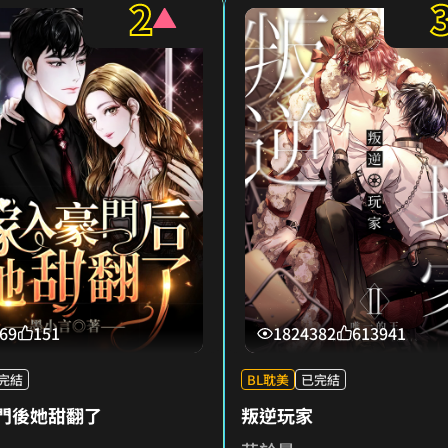
2
69
151
1824382
613941
完結
BL耽美
已完結
門後她甜翻了
叛逆玩家