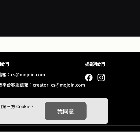
狀元
不納
她親
雲覆
還是
了，
最大
綠！
我們
追蹤我們
找自
要放
信箱：
cs@mojoin.com
快活
者平台客服信箱：
creator_cs@mojoin.com
人扯
貌協
親貌
方 Cookie，
性。
我同意