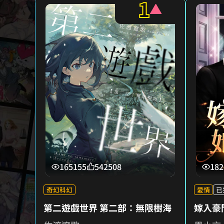
1
165155
542508
182
奇幻科幻
愛情
已
第二遊戲世界 第二部：無限樹海
嫁入豪