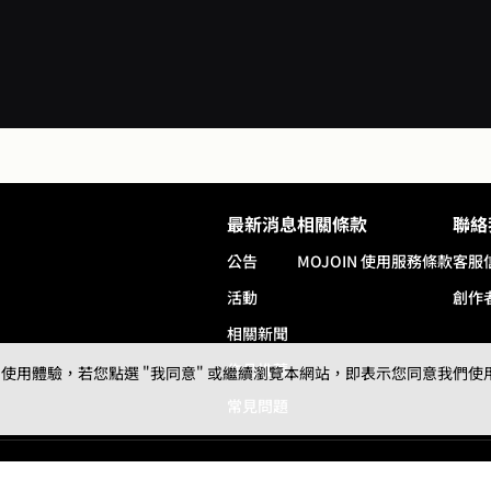
※ 封面圖像由AI協作生成。
即便容姝一個蛋都下不出來，
郎夫君始終遵守婚前的承諾
妾，容姝感動得不得了，直到
眼目睹丈夫和外室在床上翻
雨。噢對了，他養外室的莊子
她的嫁妝！孩子還都生了兩個
而且那外室肚子又大了！他倆
崽看起來至少三歲！她可真
最新消息
相關條款
聯絡
容姝決定和離，拿著嫁妝回家
己的大將軍爹爹。自此以後她
公告
MOJOIN
使用服務條款
客服
飛自我不再當個好女孩，她要
活動
創作
地過日子！才想著不要再和男
上關係，顏狗容姝再次被自己
相關新聞
的習性坑害了，一不小心和父
作品推薦
用體驗，若您點選 "我同意" 或繼續瀏覽本網站，即表示您同意我們使用第三
美如花的部將酒後亂
常見問題
© 2024 gamania Digital Entertainment Co., Ltd.