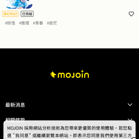
羽田為了追查這些不尋常的「意外」，也差點遭到惡意殺
「我接觸過很多妖怪和神祇，但我不知道他們為什麼存
害！

在，又為什麼消逝。」

奇幻科幻
已完結
年少的無知輕狂、奪人性命的惡咒、掩藏在某個角落的過
#妖怪
#推理
#青春
#迷茫
高三畢業的暑假，無所事事的林隱逸回到了寂寞隱世的玉
往記憶……這場「碟仙」遊戲，究竟隱藏著什麼陰謀？兩
溪小鎮，邂逅了那個穿梭街巷之間、神祕清冷的少女──
人又該如何化解這個「詛咒」？
姚令瑄。她的出現，讓林隱逸平靜無波的日常逐漸漾起漣
漪。

一人一鳥的午後絮語，靜謐夏日的點滴故事，座落小鎮一
隅的食堂，讓人與妖的界線不再如此分明；光怪陸離的世
界如畫卷般鋪展，越來越多的細碎往事一一浮現，而在她
身上，似乎隱隱傳來讓他難以言明的熟悉悸動……
最新消息
相關條款
MOJOIN
採用網站分析技術為您帶來更優質的使用體驗，若您點
聯絡我們
選 "我同意" 或繼續瀏覽本網站，即表示您同意我們使用第三方