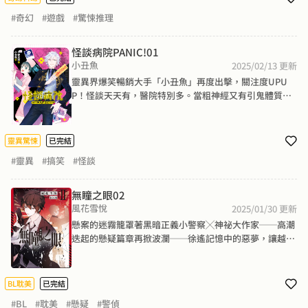
索的指引，來到一座無人的廢棄之「巢」……而等待在前
#奇幻
#遊戲
#驚悚推理
方的，究竟是敵，抑或是友？「你不應該太相信別人，左
牧先生。」
怪談病院PANIC!01
小丑魚
2025/02/13
更新
靈異界爆笑暢銷大手「小丑魚」再度出擊，關注度UPU
P！怪談天天有，醫院特別多。當粗神經又有引鬼體質的
小護士綠豆，碰到天師後代、但除靈力趨近於靈的學妹依
芳時——史上最大靈異PARTY開辦啦～誤喝假酒枉死的病
患化為厲鬼，大鬧加護病房。依芳只好求助地府之力──
靈異驚悚
已完結
鬼差組長玄罡(牛頭馬面誠心推薦)沒想到，陰間救援公道
#靈異
#搞笑
#怪談
價一次要五千萬？！再沒志氣，也不能向超級貪財鬼差低
頭！「咳咳，可以刷卡分期嗎……」
無瞳之眼02
風花雪悅
2025/01/30
更新
懸案的迷霧籠罩著黑暗正義小警察╳神祕大作家──高潮
迭起的懸疑篇章再掀波瀾──徐遙記憶中的惡夢，讓越來
越多線索串聯成線。彷彿有一雙看不見的手，正殘酷操縱
著眾人心中名為「罪惡」的野獸。而在探詢真相的過程
中，李秩也逐漸發現，自己似乎對徐遙產生了一種莫名的
BL耽美
已完結
悸動……惡魔在暗處不斷低語，在那些失去瞳孔的眼睛之
#BL
#耽美
#懸疑
#警偵
中，究竟還藏著什麼無法傾訴的怨與恨？