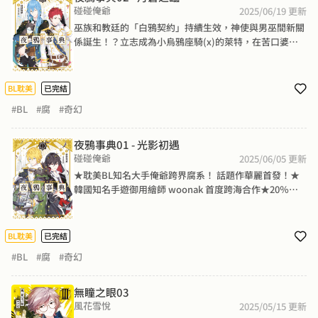
碰碰俺爺
2025/06/19
更新
巫族和教廷的「白鴉契約」持續生效，神使與男巫間新關
係誕生！？立志成為小烏鴉座騎(x)的萊特，在苦口婆心
(死纏爛打)地說服(強迫)教廷後，成功進駐夜鴉宅邸！打
掃家裡到烹飪三餐，小夜鴉的身體，由他來照顧～雖然捨
不得脫離兩人生活，但為了養活小烏鴉，還是得接任務才
BL耽美
已完結
行。看著遇敵時，柯羅保護他的樣子，萊特表示：小柯羅
#BL
#腐
#奇幻
～I LOVE U TOO！嘻嘻，傲嬌小烏鴉攻略進度大幅上升
中！(*´∀`)~♥To教廷：我洗到柯羅的衣服了！就這樣！
愛你喔！（親親抱抱）
夜鴉事典01 - 光影初遇
碰碰俺爺
2025/06/05
更新
★耽美BL知名大手俺爺跨界腐系！ 話題作華麗首發！★
韓國知名手遊御用繪師 woonak 首度跨海合作★20％輕
奇幻+30％微腐系+50％美男環伺＝100％怦然心動巫族和
教廷締結「白鴉契約」，數百年來和平共處，但是……意
外降臨！？剛畢業的萊特即將擔任督導教士，卻碰到了超
BL耽美
已完結
難搞的搭檔──巫族最惡「夜鴉」柯羅！歷任督導者撐不
#BL
#腐
#奇幻
過三個月都悲慘離職，面對傲嬌小烏鴉張牙舞爪、充滿惡
意的「歡迎儀式」，對未來搭檔有著變態憧憬的萊特自信
滿滿──哼哼，他最強的武器可是人見人愛(死纏爛打)的
無瞳之眼03
好個性(厚臉皮)呢^.<To教廷：我希望能多了解我的搭
風花雪悅
2025/05/15
更新
檔，請批准我入住夜鴉柯羅家的宅邸。