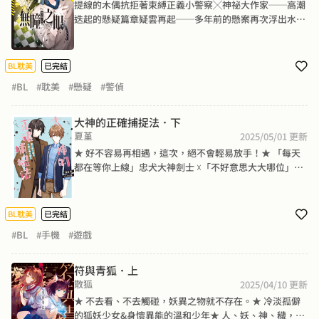
提線的木偶抗拒著束縛正義小警察╳神祕大作家──高潮
迭起的懸疑篇章疑雲再起──多年前的懸案再次浮出水
面，徐遙一邊維繫著平和的生活，一邊追尋著可能將一切
顛覆的真相。隨著調查逐漸明朗，李秩和徐遙的關係也在
不知不覺間開始升溫。面對李秩熱烈愛慕卻不奢望占有的
BL耽美
已完結
告白，徐遙的內心似乎也在隱隱為之動搖……指掌間的絲
#BL
#耽美
#懸疑
#警偵
線操縱著人們內心的罪惡，如果曾經熟悉的人只是一具傀
儡，那麼，他們究竟還能夠相信誰？
大神的正確捕捉法．下
夏堇
2025/05/01
更新
★ 好不容易再相遇，這次，絕不會輕易放手！★ 「每天
都在等你上線」忠犬大神劍士 ☓「不好意思大大哪位」遲
鈍第一祭司，共譜甜蜜蜜黏踢踢手遊之戀！敵對公會遊戲
內打不夠，居然想線下約戰？莫時的新公會小伙伴摩拳擦
掌，直接把真人PK當成網聚來辦。沒想到，會長伏燁竟
BL耽美
已完結
然因為莫時意外受傷，看來他只好負起責任，搬進伏燁家
#BL
#手機
#遊戲
貼♥身♥照♥顧(?)。兩人的關係急速增溫，但半年前的謎
團卻帶來新的威脅……伏燁過去的身分究竟是——？
符與青狐．上
散狐
2025/04/10
更新
★ 不去看、不去觸碰，妖異之物就不存在。★ 冷淡孤僻
的狐妖少女&身懷異能的溫和少年★ 人、妖、神、穢，共