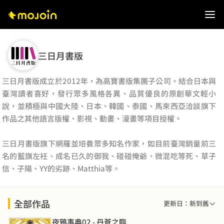
三日月書版
三日月書版成立於2012年，為高寶書版集團子公司。結合日本與
臺灣讀者喜好，發行眾多風格各異、品質優良的原創華文輕小
說，並積極與中國大陸、日本、韓國、泰國、馬來西亞洽談旗下
作品之其他語言版權、影視、動畫、漫畫等項目授權。
三日月書版旗下網羅並培養眾多知名作家，如目前臺灣銷量前三
名的藍旗左衽、成名已久的御我、碰碰俺爺、微混吃等死、草子
信、子陽、YY的劣跡、Matthia等。
全部作品
更新日：新到舊
夜鴉事典02 - 丹蒼之臨