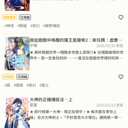
築溫暖又不思議的逢魔之刻詩篇──死去的貓夜夜哭
泣……走不出去的校園中庭、吊滿屍體的木棉枯樹，偽裝
成人類高中生的狐妖青雪，被困在逢魔時刻的學校之中。
靈異驚悚
已完結
放學鐘響，妖異之物一一甦醒，不想傷害人的冷漠狐妖少
#神怪
#懸疑
#奇幻
#鄉野傳說
女，與守護土地的溫和少年相遇了──
我從遊戲中喚醒的魔王是廢柴2：新任務：虛實連
子陽
結
2025/03/20
更新
★ 美好遊戲世界→殘酷末世廢土冒險!?★ 在殘酷崩壞的世
界中，我一定會找到你──一直活在遊戲世界裡的旺柴想
起了自己的真實身分，回到現實世界，他才發現這個世界
就如夜鷹所說，已經毀滅了！遍地塵土，一眼望去盡是廢
墟，並且充斥著凶殘的怪物。旺柴及時救下了被扔進怪物
BL耽美
已完結
巢穴的夜鷹，並發現他的爸爸──巴克萊雅博士可能還活
#腐
#遊戲
#奇幻
#廢土
著。為了解開導致世界毀滅的答案，兩人決定再度重返H
UC。然而，兩人更發現伊韓亞也來到了現實世界！面對
可怕的怪物、殘酷的末世、令人費解的謎團及強大的敵
大神的正確捕捉法．上
人，旺柴下定決心，緊握住夜鷹的手：「夜鷹，你就是我
夏堇
2025/03/13
更新
的新世界，我會用我的力量保護你。」「放心，不管你在
★ 排行榜第一大神，現正招領中！★ 每天都在等你上
哪裡，我都一定會找到你。」
線」忠犬大神劍士 ☓「不好意思大大哪位」遲鈍第一祭
司，共譜最甜蜜蜜黏踢踢的手遊之戀！前．第一祭司莫時