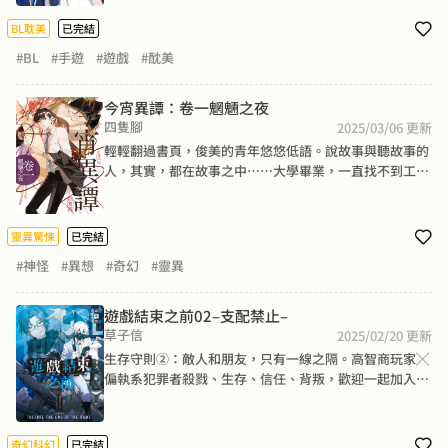
回鍋退坑的手遊，才登入就被陌生的黑衣劍士纏上。咦
咦，這麼快就有舊債找上門？但劇本怎麼不太對──「我
BL耽美
已完結
等你很久了，好想你啊～～」──(￣o￣)？這位大大，
#BL
#手遊
#遊戲
#酖美
你是不是認錯人了？這下尷尬了，離開遊戲半年，他似乎
忘了什麼非常重要的東西……

今宵異譚：卷一魍魎之夜
四隻腳
2025/03/06
更新
輕輕翻過書頁，俊美的青年悠悠低語。說故事與聽故事的
人，其實，都在故事之中……大學畢業，一直找不到工作
的我，為了逃避父母的壓力，搬到了朋友家裡。朋友有本
小冊子，記錄了許多稀奇古怪的事件。畫面不停變動的照
片，寄宿著妖物的畫卷，永遠吃不飽的男孩……聽了每每
靈異驚悚
已完結
#神怪
#異想
#奇幻
#靈異
遊戲結束之前02–支配禁止–
草子信
2025/02/20
更新
生存守則②：敵人和朋友，只有一線之隔。高智商玩家╳
偏執系犯罪者殺戮、生存、信任、背叛，歡迎一起加入這
場死亡遊戲──隨著鑰匙爭奪任務開啟，島中隱藏的陰謀
也逐漸顯露獠牙。玩家「盟友」的意外邀約，神祕敵人的
殘酷追殺，當死亡的腳步不斷迫近，左牧只能依循紛亂線
奇幻科幻
已完結