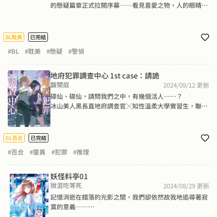
的懸疑篇章正式拉開序幕──看見喜愛之物，人的眼睛會
放大；看見厭惡之物，則會把目光移開；而失去生命之
人，瞳孔只能不受控制地被迫接受眼前的一切……徐遙
說，這就是死不瞑目。李秩卻說，那是死者向世界發出的
BL耽美
已完結
最後一聲求救。 作為足不出戶的網路小說家，徐遙從未想
#BL
#耽美
#懸疑
#警偵
過自己會成為謀殺案的主角；身為認真負責的警察副隊
長，李秩也沒想過，有一天會和喜歡的作者一起，被迫捲
入一連串詭譎的事件之中。 看似意外的案件處處暗藏玄
地府犯罪調查中心 1st case：請詭
機，當筆下的文字一一化為現實，難道這一切，不僅僅只
馥閒庭
2024/09/12
更新
是巧合……？
碟仙、碟仙，請問我們之中，有幾個活人……？

冰山美人黑長直地府調查官╳知性溫柔大學實習生，聯手
調查靈異犯罪！

藉緣而生，有生之法終必壞滅。所有的現在都會變成過
GL百合
已完結
去，直到過不去為止——

#百合
#靈異
#犯罪
#推理
大三女生楊雅晴非常無奈，因為她的實習被莫名搞砸，只
能到奇怪的地方「地府犯罪調查中心」工作。裡頭的同事
妖怪料亭01
各個個性張揚，一個比一個怪，而且和她搭檔的美少女同
微混吃等死
2024/08/29
更新
事——林羽田似乎很討厭她，一直想把她趕走！這時，楊
記憶消逝在錯落的光影之間，我們卻依然故我地追尋著寂
雅晴收到了高中同學會的邀請函。誰也想不到，同學會上
寞的意義──

的碟仙遊戲，竟接連造成兩人「意外」身亡。楊雅晴與林