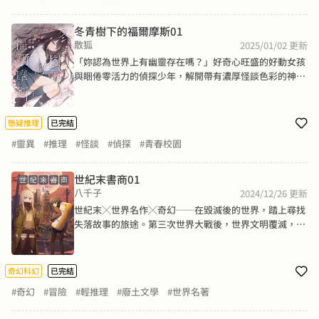
冬青樹下的福爾摩斯01
散狐
2025/01/02
更新
「妳認為世界上有幽靈存在嗎？」好奇心旺盛的好動女孩
與睏倦零活力的偵探少年，解開帶有濃厚怪談色彩的神祕
案件，共譚青春校園推理篇章──初冬季節的夕陽餘暉、
光禿的櫻花樹下，散發著透明感的美麗女孩。如此光景令
尤亞難以忘懷，打聽之下卻發現那名女孩已不在人世。上
懸疑推理
已完結
吊自殺的女高中生幽靈傳說，在茗川高中的學生間迅速傳
#靈異
#推理
#怪談
#偵探
#青春校園
開。前往社團辦公室的途中必定會經過那顆櫻樹，二度現
身的幽靈讓身負社長重責的尤亞不勝其擾。於是她找上了
據說曾經破解「茗川七大不可思議」之一的同班同學──
世紀末書商01
夏冬青……「櫻樹下的幽靈」其真身是……？隱藏在事件
八千子
2024/12/26
更新
背後的真相又為何……？
世紀末╳世界名作╳奇幻──在毀滅後的世界，踏上尋找
失落故事的旅途。第三次世界大戰後，世界文明覆滅，
「書」成為上層階級最奢侈的娛樂，有一批人成為了「書
商」。書商以兜售在廢墟裡找到的書謀生，因為他們知道
那些坐擁資源與權力者，最大的煩惱從來都不是生存，而
奇幻科幻
已完結
是無聊。一名遊走於廢土，兜售古老書籍的少年「我」，
#奇幻
#冒險
#輕推理
#廢土文學
#世界名著
夢想有一天能夠開一間自己的書店、賣自己想賣的書。他
在途中遇見獨居於廢棄圖書館的少女，為了尋找她失蹤多