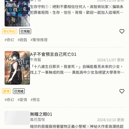
蹤。沒有留下隻言片語，只有懷抱「真心」，才能找到線
生存守則①：絕對不要相信任何人。高智商玩家╳偏執系
索。

犯罪者殺戮、生存、信任、背叛，歡迎一起加入這場死亡
 柳透光，白宣的同班同學、影片協力者，以及某種他自己
遊戲──意外收到尋人委託，左牧被迫登上無人孤島，參
也說不明的關係，心中只有想要找回女孩的純粹感情。

加一場隨時會危及性命的死亡遊戲。黑暗中的莫名耳語，
 於是，冬末時分，迷途的女孩與沒有方向的男孩，一起踏
無處不在的詭異窺視，當殺戮變成唯一選擇，只有遵循規
奇幻科幻
已完結
上了旅程。
則，才能獲得一線生機。而參加遊戲的第一步－－「左牧
#奇幻
#遊戲
#驚悚推理
先生，請先找到你的犯罪者搭檔。」
A子不會預言自己死亡01
午夜藍
2024/11/07
更新
「十八歲生日那天，我會死。」自稱能看見未來的少女，
找上了一事無成的我…… 異能高中少女及絕望大學青年，
共譜微帶不安的青春異想戀曲──在劉松霖打工的咖啡
店，有位讓人在意的常客。氣質清冷、總是獨坐在窗邊的
安靜女高中生，這樣的少女，初次開口就是莫名其妙的預
愛情
已完結
言？──她，會在18歲生日當天死亡。劉松霖與少女許下
#奇幻
#愛情
#預言
約定，希望能幫助她活下去。但，拯救某人這件事，真的
有這麼簡單嗎？想改變命運軌跡的少女與青年，一步步接
近預言背後的真相──
無瞳之眼01
風花雪悅
2024/10/10
更新
暗伏的惡魔窺視著獵物正義小警察╳神祕大作家高潮迭起