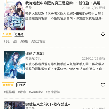
年的父母，兩人一同踏上旅途，並在毀滅的世界中，尋找
我從遊戲中喚醒的魔王是廢柴1：新任務：美麗魔
過去的文字──
子陽
境
2024/12/19
更新
暢銷人氣腐系作家子陽╳超人氣繪師白夜BYA聯手出擊！
這個遊戲有毛病！不僅劇情黑白來，隊友還說我是毀滅現
實世界的大魔王？？

遊戲代號「旺柴」的新手冒險者少年有一天收到工會來
信，邀請他解開「吸血鬼王誘拐青年入後宮」之謎。他接
BL耽美
已完結
下了救出青年的任務，但沒想到「副本劇情」全亂了套！
#BL
#腐
#遊戲
#奇幻冒險
任務信上的「青年」變成小男孩，原本應該是拯救對象的
青年還變成了吸血鬼王？？——這遊戲有什麼毛病？說好
的柔弱青年呢？千均一髮之際，一位代號「夜鷹」的神祕
迷途之羊01
美男救了旺柴！兩人的友情指數因此升高，隔天一起接下
微混吃等死
2024/12/05
更新
了一個任務副本。闖關副本卻意外失敗，夜鷹更對旺柴
★暖心作者微混吃等死攜手超人氣繪師手刀葉，再次帶來
說：「你這個大魔王！是你毀滅了我的世界，你要對我負
溫柔的輕推理物語。★當紅Youtuber在人氣中迷失了自
責！」旺柴：「0.0？？？」——你在開我玩笑嗎，我只是
我，她的消失帶給男孩重大震撼，決心踏上尋人之旅。順
一個小菜雞，怎麼可能會是毀滅世界的大魔王？！
著男孩的旅程，臺灣各地美景亦在作者筆下栩栩呈現。★
我是誰？在別人心中的我又是甚麼樣子？成長中的迷惘，
青春校園
已完結
與現代人疏離的人際關係，然後發現，原來我們雖不孤
#輕推理
#青春
#Youtube
#台灣冒險
獨，卻都為寂寞所苦。姓名、身分；代號、面具……拋下
一切，是否就能見到真正的自己？「遲早有一天，我會消
失。但我希望，有人能找到真正的我。」白宣，女高中
遊戲結束之前01–依存禁止–
生，同時也是極高人氣的Youtuber，在高二寒假突然失
草子信
2024/11/28
更新