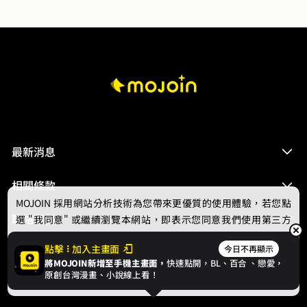
最新消息
相關條款
MOJOIN
採用網站分析技術為您帶來更優質的使用體驗，若您點
聯絡我們
選 "我同意" 或繼續瀏覽本網站，即表示您同意我們使用第三方
Cookie，欲瞭解更多資訊請見
隱私權政策
。
點擊
加入主畫面
今日不再顯示
將MOJOIN新增至手機主畫面，
快速點開，BL、
百合
、戀愛，
我同意
原創台灣漫畫、小說線上看！
© 2024 gamania Digital Entertainment Co., Ltd.