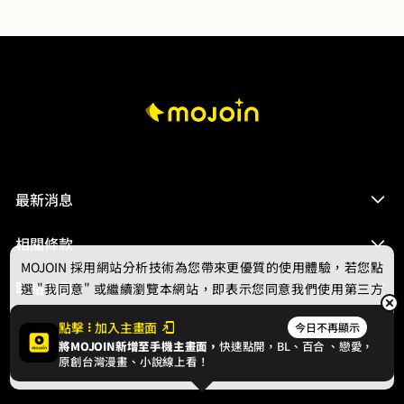
最新消息
相關條款
MOJOIN
採用網站分析技術為您帶來更優質的使用體驗，若您點
聯絡我們
選 "我同意" 或繼續瀏覽本網站，即表示您同意我們使用第三方
Cookie，欲瞭解更多資訊請見
隱私權政策
。
點擊
加入主畫面
今日不再顯示
將MOJOIN新增至手機主畫面，
快速點開，BL、
百合
、戀愛，
我同意
原創台灣漫畫、小說線上看！
© 2024 gamania Digital Entertainment Co., Ltd.