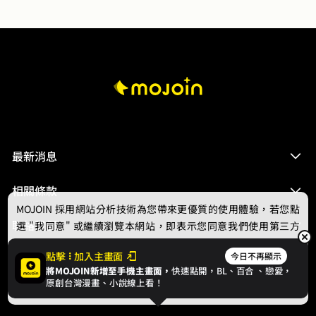
最新消息
相關條款
MOJOIN
採用網站分析技術為您帶來更優質的使用體驗，若您點
聯絡我們
選 "我同意" 或繼續瀏覽本網站，即表示您同意我們使用第三方
Cookie，欲瞭解更多資訊請見
隱私權政策
。
點擊
加入主畫面
今日不再顯示
將MOJOIN新增至手機主畫面，
快速點開，BL、
百合
、戀愛，
我同意
原創台灣漫畫、小說線上看！
© 2024 gamania Digital Entertainment Co., Ltd.