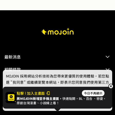
最新消息
相關條款
MOJOIN
採用網站分析技術為您帶來更優質的使用體驗，若您點
聯絡我們
選 "我同意" 或繼續瀏覽本網站，即表示您同意我們使用第三方
Cookie，欲瞭解更多資訊請見
隱私權政策
。
點擊
加入主畫面
今日不再顯示
將MOJOIN新增至手機主畫面，
快速點開，BL、
百合
、戀愛，
我同意
原創台灣漫畫、小說線上看！
© 2024 gamania Digital Entertainment Co., Ltd.