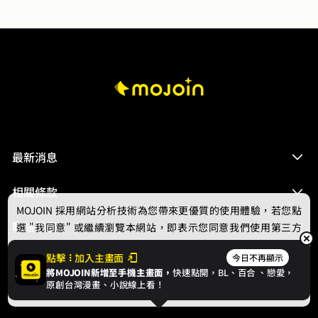
最新消息
相關條款
MOJOIN
採用網站分析技術為您帶來更優質的使用體驗，若您點
聯絡我們
選 "我同意" 或繼續瀏覽本網站，即表示您同意我們使用第三方
Cookie，欲瞭解更多資訊請見
隱私權政策
。
點擊
加入主畫面
今日不再顯示
將MOJOIN新增至手機主畫面，
快速點開，BL、
百合
、戀愛，
我同意
原創台灣漫畫、小說線上看！
© 2024 gamania Digital Entertainment Co., Ltd.