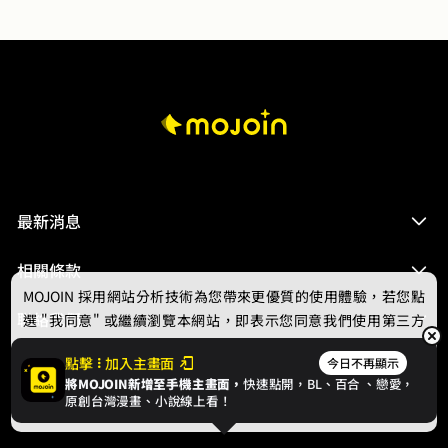
最新消息
相關條款
MOJOIN
採用網站分析技術為您帶來更優質的使用體驗，若您點
聯絡我們
選 "我同意" 或繼續瀏覽本網站，即表示您同意我們使用第三方
Cookie，欲瞭解更多資訊請見
隱私權政策
。
點擊
加入主畫面
今日不再顯示
將MOJOIN新增至手機主畫面，
快速點開，BL、
百合
、戀愛，
我同意
原創台灣漫畫、小說線上看！
© 2024 gamania Digital Entertainment Co., Ltd.