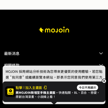
最新消息
相關條款
MOJOIN
採用網站分析技術為您帶來更優質的使用體驗，若您點
聯絡我們
選 "我同意" 或繼續瀏覽本網站，即表示您同意我們使用第三方
Cookie，欲瞭解更多資訊請見
隱私權政策
。
點擊
加入主畫面
今日不再顯示
將MOJOIN新增至手機主畫面，
快速點開，BL、
百合
、戀愛，
我同意
原創台灣漫畫、小說線上看！
© 2024 gamania Digital Entertainment Co., Ltd.