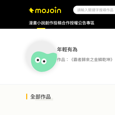
漫畫
小說
創作投稿
合作授權
公告專區
年輕有為
作品：《霸者歸來之金鱗乾坤》
全部作品