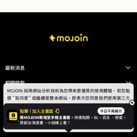
最新消息
相關條款
MOJOIN
採用網站分析技術為您帶來更優質的使用體驗，若您點
聯絡我們
選 "我同意" 或繼續瀏覽本網站，即表示您同意我們使用第三方
Cookie，欲瞭解更多資訊請見
隱私權政策
。
點擊
加入主畫面
今日不再顯示
將MOJOIN新增至手機主畫面，
快速點開，BL、
百合
、戀愛，
我同意
原創台灣漫畫、小說線上看！
© 2024 gamania Digital Entertainment Co., Ltd.