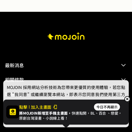
最新消息
相關條款
MOJOIN
採用網站分析技術為您帶來更優質的使用體驗，若您點
聯絡我們
選 "我同意" 或繼續瀏覽本網站，即表示您同意我們使用第三方
Cookie，欲瞭解更多資訊請見
隱私權政策
。
點擊
加入主畫面
今日不再顯示
將MOJOIN新增至手機主畫面，
快速點開，BL、
百合
、戀愛，
我同意
原創台灣漫畫、小說線上看！
© 2024 gamania Digital Entertainment Co., Ltd.