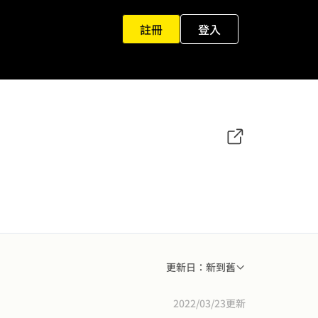
註冊
登入
更新日：新到舊
2022/03/23
更新