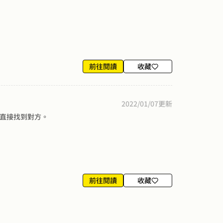
前往閱讀
收藏
2022/01/07
更新
直接找到對方。

的媽，你們誰敢嘲笑……」
前往閱讀
收藏