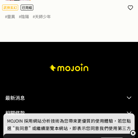
啊！」人們都以為天師能窺夠探命運，遮蔽天機，逆天改
命，是最強的職業，但哪怕在強大，依舊無法憑藉一己之
武俠玄幻
已完結
力改變整個世界的走向，如果演算的未來是一片死寂的世
#靈異
#陰陽
#天師少年
界，你是否會奮不顧身的挺身而出？
最新消息
相關條款
MOJOIN
採用網站分析技術為您帶來更優質的使用體驗，若您點
聯絡我們
選 "我同意" 或繼續瀏覽本網站，即表示您同意我們使用第三方
Cookie，欲瞭解更多資訊請見
隱私權政策
。