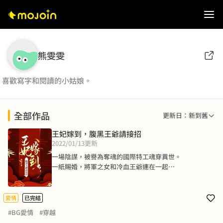
熊雯雯
喜歡寫字和閱讀的小姑娘。
全部作品
更新日：新到舊
王妃嫁到，腹黑王爺請接招
2022/01/13
更新
一場陰謀，被譽為奪魂的國際特工魂穿異世。

一紙賜婚，將軍之女和冷血王爺連在一起

下嫁當天就被關進地牢，從此開始暗無天日的人生直到被
打死，才得以解脫

而當現代的特工穿到那個苦命的王妃身體時，一招催眠術
愛情
已完結
就順利離開了地牢。

#BG愛情
#穿越
王妃苦命？
