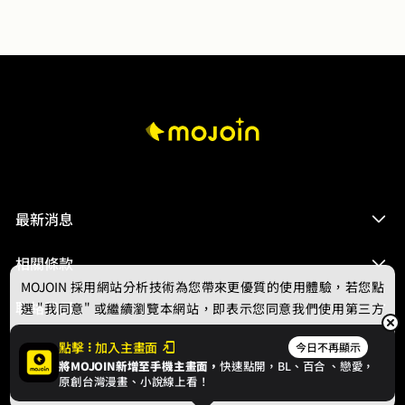
她扶額，往後一撇，追的人太多，不知道應該選誰？
最新消息
相關條款
MOJOIN
採用網站分析技術為您帶來更優質的使用體驗，若您點
聯絡我們
選 "我同意" 或繼續瀏覽本網站，即表示您同意我們使用第三方
Cookie，欲瞭解更多資訊請見
隱私權政策
。
點擊
加入主畫面
今日不再顯示
將MOJOIN新增至手機主畫面，
快速點開，BL、
百合
、戀愛，
我同意
原創台灣漫畫、小說線上看！
© 2024 gamania Digital Entertainment Co., Ltd.