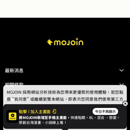
娘的死定了！」

想知道養一條「暴蛇寵物」的代價嗎？

他有多暴？

他有多危險？

他到底有多恐怖？

其實，很簡單：命大的，趕緊得罪得罪看！
最新消息
相關條款
MOJOIN
採用網站分析技術為您帶來更優質的使用體驗，若您點
聯絡我們
選 "我同意" 或繼續瀏覽本網站，即表示您同意我們使用第三方
Cookie，欲瞭解更多資訊請見
隱私權政策
。
點擊
加入主畫面
今日不再顯示
將MOJOIN新增至手機主畫面，
快速點開，BL、
百合
、戀愛，
我同意
原創台灣漫畫、小說線上看！
© 2024 gamania Digital Entertainment Co., Ltd.