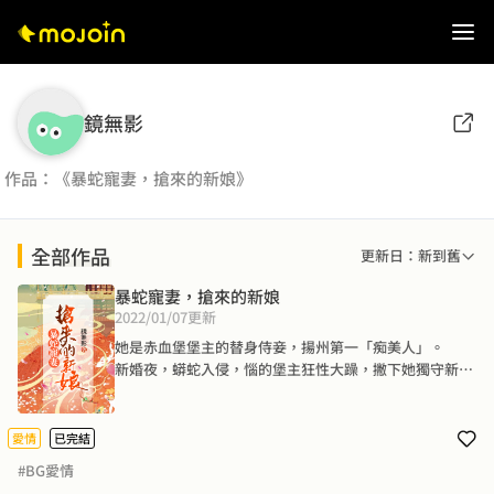
鏡無影
作品：《暴蛇寵妻，搶來的新娘》
全部作品
更新日：新到舊
暴蛇寵妻，搶來的新娘
2022/01/07
更新
她是赤血堡堡主的替身侍妾，揚州第一「痴美人」。

新婚夜，蟒蛇入侵，惱的堡主狂性大躁，撇下她獨守新
房。

溫存夜，蟒蛇纏人，攪的堡主性趣全無，一甩衣袖棄她不
顧。

愛情
已完結
休妻夜，蟒蛇未到，倒有個二八年華，眉眸傳情，俊美無
#BG愛情
暇的少年登門道賀，開口便一句暴躁的破口大罵：「你他