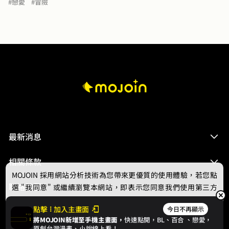
#戀愛
#冒險
讓噴飯系兼殘念系的寫作者芸光告訴您──

這個世界即使紛擾，您還是能擁有一段值得喘息的閱讀時
間！

快來吸一口短篇小說吧！

* * *

當你忍受不了狗屁倒灶的生活瑣事，推薦《活不下去，只
好逃離這個世界》

當你不知道怎麼在創作平台擁有人氣，推薦《從行銷魯肉
飯到行銷寫作事業的方法》

當你身邊有個一知半解讓你很煩躁的傢伙，推薦《沒必要
最新消息
說話時，妳可以安靜一點》

當你跟女同學關係不好卻總是在意她，推薦《胸罩與花
海》

相關條款
當你覺得自己的專長很蠢，推薦《無用能力者也可以拯救
MOJOIN
採用網站分析技術為您帶來更優質的使用體驗，若您點
世界唷》
聯絡我們
選 "我同意" 或繼續瀏覽本網站，即表示您同意我們使用第三方
Cookie，欲瞭解更多資訊請見
隱私權政策
。
點擊
加入主畫面
今日不再顯示
將MOJOIN新增至手機主畫面，
快速點開，BL、
百合
、戀愛，
我同意
原創台灣漫畫、小說線上看！