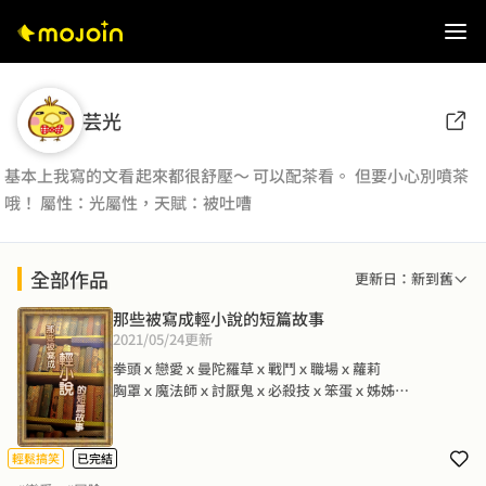
芸光
基本上我寫的文看起來都很舒壓～ 可以配茶看。 但要小心別噴茶
哦！ 屬性：光屬性，天賦：被吐嘈
全部作品
更新日：新到舊
那些被寫成輕小說的短篇故事
2021/05/24
更新
拳頭ｘ戀愛ｘ曼陀羅草ｘ戰鬥ｘ職場ｘ蘿莉

胸罩ｘ魔法師ｘ討厭鬼ｘ必殺技ｘ笨蛋ｘ姊姊

夢想ｘ吟遊詩人ｘ創作ｘ程式碼ｘ戀愛ｘ同班同學

閱讀這本故事就像吃七彩糖罐。

輕鬆搞笑
已完結
每篇都有獨特口味，每篇都是驚喜。
