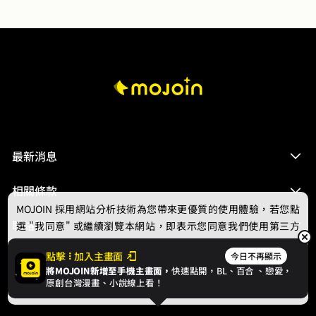
最新消息
相關條款
MOJOIN
採用網站分析技術為您帶來更優質的使用體驗，若您點
聯絡我們
選 "我同意" 或繼續瀏覽本網站，即表示您同意我們使用第三方
Cookie，欲瞭解更多資訊請見
隱私權政策
。
點擊
加入主畫面
今日不再顯示
將MOJOIN新增至手機主畫面，
快速點開，BL、
百合
、戀愛，
我同意
原創台灣漫畫、小說線上看！
© 2024 gamania Digital Entertainment Co., Ltd.