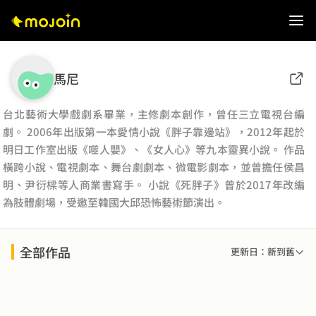
馬尼
台北藝術大學戲劇系畢業，主修劇本創作，曾任三立電視台編
劇。 2006年出版第一本愛情小說《胖子靠邊站》，2012年起於
明日工作室出版《噬人嬰》、《女人心》等九本靈異小說。 作品
橫跨小說、電視劇本、舞台劇劇本、微電影劇本，並曾擔任侯昌
明、尹衍樑等人商業書寫手。 小說《死胖子》曾於2017年改編
為肢體劇場，受邀至韓國大邱恐怖藝術節演出。
全部作品
更新日：新到舊