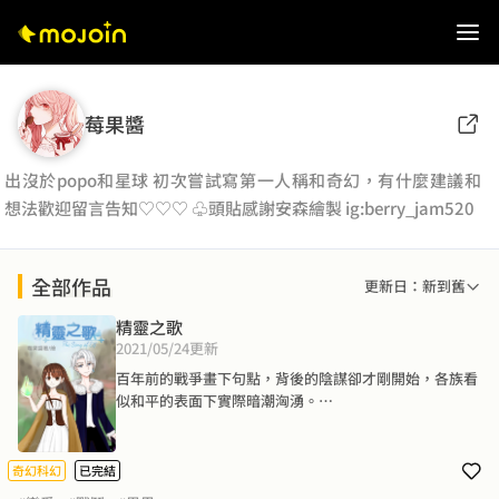
莓果醬
出沒於popo和星球 初次嘗試寫第一人稱和奇幻，有什麼建議和
想法歡迎留言告知♡♡♡ ♧頭貼感謝安森繪製 ig:berry_jam520
全部作品
更新日：新到舊
精靈之歌
2021/05/24
更新
百年前的戰爭畫下句點，背後的陰謀卻才剛開始，各族看
似和平的表面下實際暗潮洶湧。

百年後，一個名為艾薇的神秘少女，隻身一人踏入了那紛
亂的漩渦中，一步步解開那些被埋藏的真相⋯⋯

而她，真正的身分是⋯⋯？
奇幻科幻
已完結