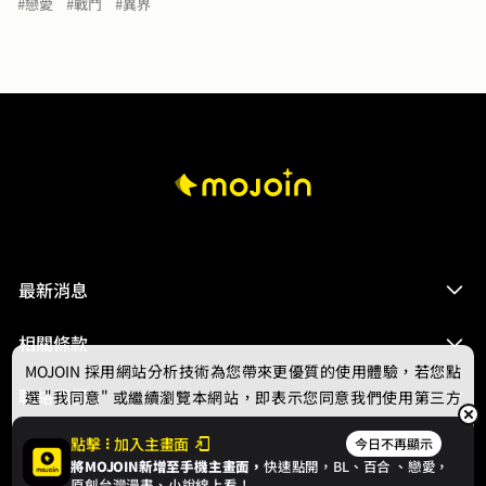
#戀愛
#戰鬥
#異界
最新消息
相關條款
MOJOIN
採用網站分析技術為您帶來更優質的使用體驗，若您點
聯絡我們
選 "我同意" 或繼續瀏覽本網站，即表示您同意我們使用第三方
Cookie，欲瞭解更多資訊請見
隱私權政策
。
點擊
加入主畫面
今日不再顯示
將MOJOIN新增至手機主畫面，
快速點開，BL、
百合
、戀愛，
我同意
原創台灣漫畫、小說線上看！