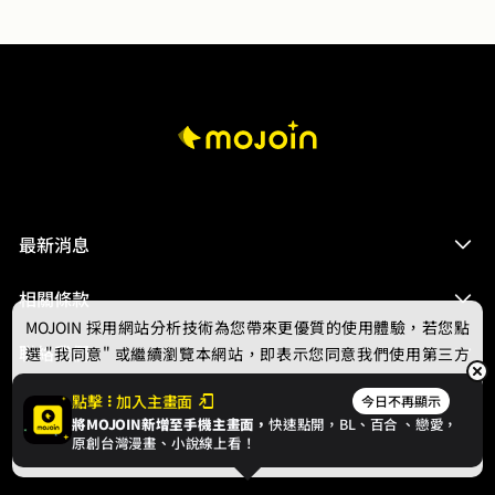
最新消息
相關條款
MOJOIN
採用網站分析技術為您帶來更優質的使用體驗，若您點
聯絡我們
選 "我同意" 或繼續瀏覽本網站，即表示您同意我們使用第三方
Cookie，欲瞭解更多資訊請見
隱私權政策
。
點擊
加入主畫面
今日不再顯示
將MOJOIN新增至手機主畫面，
快速點開，BL、
百合
、戀愛，
我同意
原創台灣漫畫、小說線上看！
© 2024 gamania Digital Entertainment Co., Ltd.