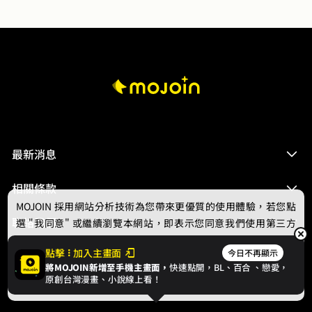
最新消息
相關條款
MOJOIN
採用網站分析技術為您帶來更優質的使用體驗，若您點
聯絡我們
選 "我同意" 或繼續瀏覽本網站，即表示您同意我們使用第三方
Cookie，欲瞭解更多資訊請見
隱私權政策
。
點擊
加入主畫面
今日不再顯示
將MOJOIN新增至手機主畫面，
快速點開，BL、
百合
、戀愛，
我同意
原創台灣漫畫、小說線上看！
© 2024 gamania Digital Entertainment Co., Ltd.