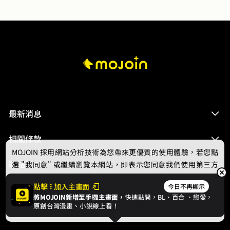
最新消息
相關條款
MOJOIN
採用網站分析技術為您帶來更優質的使用體驗，若您點
聯絡我們
選 "我同意" 或繼續瀏覽本網站，即表示您同意我們使用第三方
Cookie，欲瞭解更多資訊請見
隱私權政策
。
點擊
加入主畫面
今日不再顯示
將MOJOIN新增至手機主畫面，
快速點開，BL、
百合
、戀愛，
我同意
原創台灣漫畫、小說線上看！
© 2024 gamania Digital Entertainment Co., Ltd.