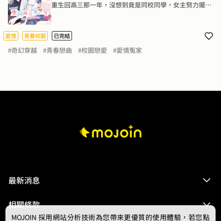
重生回高三那一年，沒想到竟是同校同學，女主努力擺脫
上一世的經歷，意外與男主產生情愫。 ---27歲的紀少澤
不喜歡25歲的丁曉薇，那20歲的紀少澤可以喜歡18歲的丁
曉薇嗎？紀少澤出獄，與在他家跟紀媽媽共食的丁曉薇一
愛情
青春校園
已完結
直不合，他們長期碰撞下來，一直不知道對方姓名，也不
#奇幻穿越
#青春戀曲
#校園戀愛
#愛情冤家
屑知道。某次紀少澤又與紀媽媽發生爭執，紀媽媽氣急攻
心昏倒送醫不治。 紀少澤與丁曉薇在送骨灰入塔過橋途
中，為了誰要捧抖，誰要撐雨傘起了爭執。 兩人你來我
往，連同骨灰雙雙摔下橋。再睜眼，丁曉薇竟然重生回到
了高中時代，丁曉薇發誓一定要將紀少澤導回正途，讓紀
少澤脫離損友，用功讀書。計畫能成功嗎？丁曉薇能擺脫
前一世被男友及閨蜜背叛的命運嗎？ 
最新消息
相關條款
MOJOIN
採用網站分析技術為您帶來更優質的使用體驗，若您點