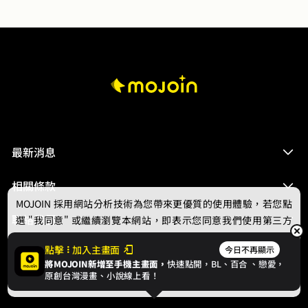
座相賜。後來，世人皆知。他們的後，只負責虐渣，他們
的王，只負責虐狗。
最新消息
相關條款
MOJOIN
採用網站分析技術為您帶來更優質的使用體驗，若您點
聯絡我們
選 "我同意" 或繼續瀏覽本網站，即表示您同意我們使用第三方
Cookie，欲瞭解更多資訊請見
隱私權政策
。
點擊
加入主畫面
今日不再顯示
將MOJOIN新增至手機主畫面，
快速點開，BL、
百合
、戀愛，
我同意
原創台灣漫畫、小說線上看！
© 2024 gamania Digital Entertainment Co., Ltd.