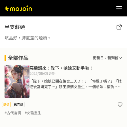
半支菸頭
坑品好，脾氣差的煙頭。
全部作品
更新日：新到舊
惡后歸來：陛下，娘娘又動手啦！
2025/06/09
更新
「陛下，娘娘已關在後宮三天了！」「悔過了嗎？」「她
把後宮燒完了…」穆王府嫡女重生。一個想法：復仇。一
個目標：當今四皇子。傳言四皇子腰間玉佩號令雄獅，價
值黃金萬萬兩。穆岑一眼，四皇子便給了。傳言四皇子留
戀花叢，夜夜笙歌，奢靡無度。穆岑一言，四皇子後宮再
愛情
已完結
無其他女子。於是越國傳聞，穆岑是蘇妲己轉世，禍害江
#古代言情
#女強重生
山社稷。穆岑無畏，見佛殺佛，見神殺神，利刃浸染仇人
鮮血，手中繡花針翻轉江山社稷，光復天下第一繡房。眾
臣聯名要賜穆岑死罪。四皇子卻大筆一揮，十里紅妝，後