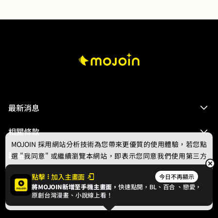
才發現原來這才是痛不欲生…
最新消息
相關條款
MOJOIN
採用網站分析技術為您帶來更優質的使用體驗，若您點
聯絡我們
選 "我同意" 或繼續瀏覽本網站，即表示您同意我們使用第三方
Cookie，欲瞭解更多資訊請見
隱私權政策
。
點擊
加入主畫面
今日不再顯示
將MOJOIN新增至手機主畫面，
快速點開，BL、
百合
、戀愛，
我同意
原創台灣漫畫、小說線上看！
© 2024 gamania Digital Entertainment Co., Ltd.