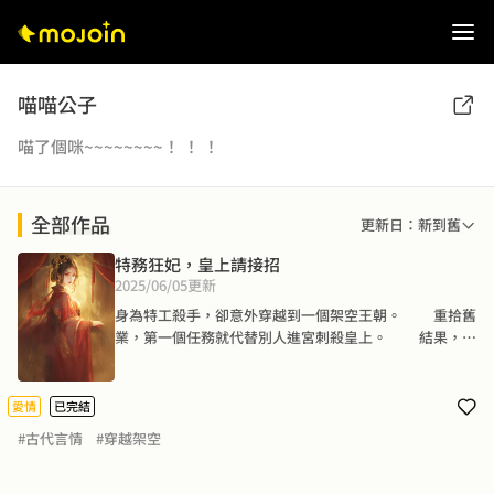
喵喵公子
喵了個咪~~~~~~~~！ ！ ！
全部作品
更新日：新到舊
特務狂妃，皇上請接招
2025/06/05
更新
身為特工殺手，卻意外穿越到一個架空王朝。 　　重拾舊
業，第一個任務就代替別人進宮刺殺皇上。 　　結果，卻
被他吃乾沫淨。 　　忍痛刺胸放出心頭血只為救他一命，
卻沒有想到換來的只是他與別人的洞房花燭夜。 　　她暗
自冷笑一聲：「從一開始就是一個騙局對嗎？」　　他淡
愛情
已完結
漠道：「沒錯……」 　　她心死如灰，帶著他的骨肉決然
#古代言情
#穿越架空
離開。 身下就是無盡的深淵，她抬頭，語氣決然凌厲：
「如我不死，定會回來顛覆你的山河！」　　當他看著她
淡漠的割斷那一片衣袂，猶如殘葉飄落般消失在眼前時，