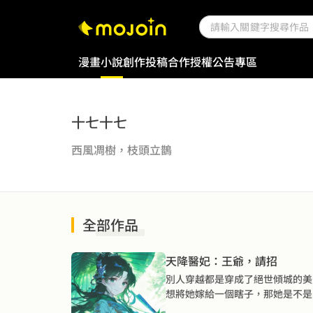
漫畫
小說
創作投稿
合作授權
公告專區
十七十七
西風凋樹，枝頭立鵲
全部作品
天降醫妃：王爺，請招
別人穿越都是穿成了絕世傾城的美
想將她嫁給一個瞎子，那她是不是