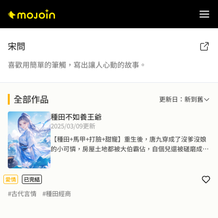
宋問
喜歡用簡單的筆觸，寫出讓人心動的故事。
全部作品
更新日：新到舊
種田不如養王爺
2025/03/09
更新
【種田+馬甲+打臉+甜寵】重生後，唐九穿成了沒爹沒娘
的小可憐，房屋土地都被大伯霸佔，自個兒還被磋磨成了
古代版的灰姑娘。 甚至差點被嫁給命硬克妻、還帶著兩個
拖油瓶的男人。嘖！看她手撕渣親戚，腳踩地痞惡棍，順
便撩個哪都順眼的農家漢子。啥？漢子就是差點就成了未
愛情
已完結
婚夫的人？不！她拒絕當後媽！可是，漢子死纏爛打，軟
#古代言情
#種田經商
磨硬泡，馬甲剝了一件又一件。最後……唐久久看著面前
一身鎧甲頂天立地的男人，心裡糾結：她是主動撲倒漢
子，還是矜持一下等漢子撲過來呢