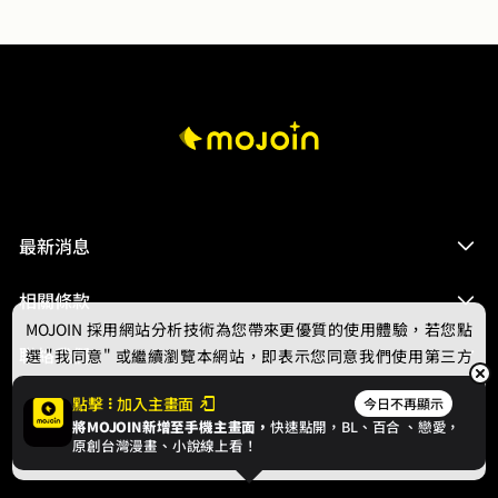
最新消息
相關條款
MOJOIN
採用網站分析技術為您帶來更優質的使用體驗，若您點
聯絡我們
選 "我同意" 或繼續瀏覽本網站，即表示您同意我們使用第三方
Cookie，欲瞭解更多資訊請見
隱私權政策
。
點擊
加入主畫面
今日不再顯示
將MOJOIN新增至手機主畫面，
快速點開，BL、
百合
、戀愛，
我同意
原創台灣漫畫、小說線上看！
© 2024 gamania Digital Entertainment Co., Ltd.