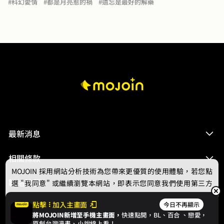
#科幻愛情
#都是月亮惹的禍
#遺忘是最好的解藥
那個男孩，以及日常相處的點點滴滴，只依稀記得兩人當
時做下的約定，與歌唱有關，與月亮有關。女孩大學畢業
那年，第一批民用觀光太空船啟航，宇宙探險時代迎來新
篇章。她成為宇航公司的空勤人員，在航空站的酒吧再次
遇見那名樂手，兩人迅速甜蜜相戀，然而根植於女孩內心
的害怕卻始終如影隨形……
最新消息
相關條款
MOJOIN
採用網站分析技術為您帶來更優質的使用體驗，若您點
聯絡我們
選 "我同意" 或繼續瀏覽本網站，即表示您同意我們使用第三方
Cookie，欲瞭解更多資訊請見
隱私權政策
。
點擊
加入主畫面
今日不再顯示
將MOJOIN新增至手機主畫面，
快速點開，BL、
百合
、戀愛，
我同意
原創台灣漫畫、小說線上看！