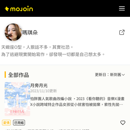
瑪琪朵
天蠍座O型，人狠話不多，其實社恐。
為了逃避現實開始寫作，卻發現一切都是自己想太多。
全部作品
更新日：新到舊
月旁月光
2023/11/10
更新
怕胖團人氣歌曲改編小說 ‧2023《看你聽的》音樂X漫畫
X小說跨域特企作品女孩從小就害怕被拋棄，索性先拋棄
別人，拋棄那些本應難以忘懷的記憶。在明亮的月色下，
她遇見一名樂手，四目相交時突然有了一瞬間的心跳加
速。樂手說他寫了一首歌要獻給初戀，她很不是滋味，原
愛情
已完結
來有人能將初戀記掛那麼久。她早就忘了第一次喜歡過的