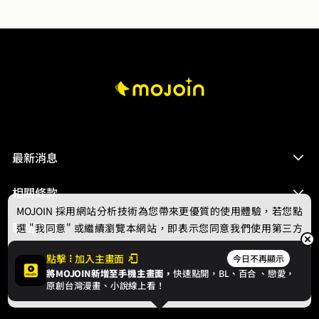
最新消息
相關條款
MOJOIN
採用網站分析技術為您帶來更優質的使用體驗，若您點
聯絡我們
選 "我同意" 或繼續瀏覽本網站，即表示您同意我們使用第三方
Cookie，欲瞭解更多資訊請見
隱私權政策
。
點擊
加入主畫面
今日不再顯示
將MOJOIN新增至手機主畫面，
快速點開，BL、
百合
、戀愛，
我同意
原創台灣漫畫、小說線上看！
© 2024 gamania Digital Entertainment Co., Ltd.