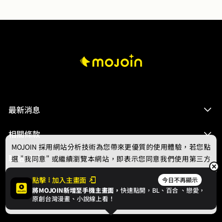
最新消息
相關條款
MOJOIN
採用網站分析技術為您帶來更優質的使用體驗，若您點
聯絡我們
選 "我同意" 或繼續瀏覽本網站，即表示您同意我們使用第三方
Cookie，欲瞭解更多資訊請見
隱私權政策
。
點擊
加入主畫面
今日不再顯示
將MOJOIN新增至手機主畫面，
快速點開，BL、
百合
、戀愛，
我同意
原創台灣漫畫、小說線上看！
© 2024 gamania Digital Entertainment Co., Ltd.