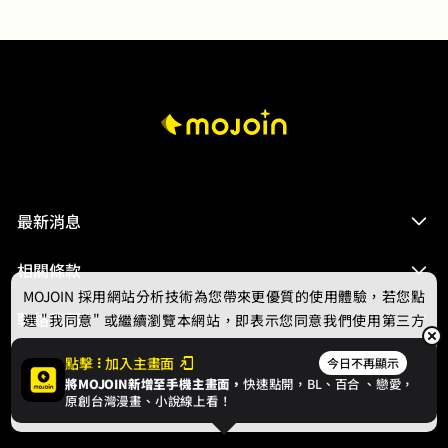
最新消息
相關條款
MOJOIN
採用網站分析技術為您帶來更優質的使用體驗，若您點
聯絡我們
選 "我同意" 或繼續瀏覽本網站，即表示您同意我們使用第三方
Cookie，欲瞭解更多資訊請見
隱私權政策
。
點擊
加入主畫面
今日不再顯示
將MOJOIN新增至手機主畫面，
快速點開，BL、
百合
、戀愛，
我同意
原創台灣漫畫、小說線上看！
© 2024 gamania Digital Entertainment Co., Ltd.