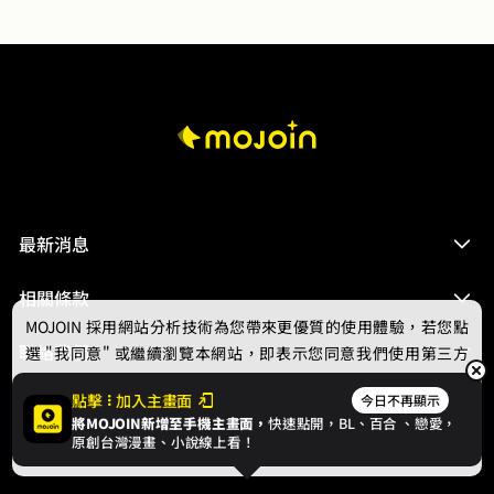
最新消息
相關條款
MOJOIN
採用網站分析技術為您帶來更優質的使用體驗，若您點
聯絡我們
選 "我同意" 或繼續瀏覽本網站，即表示您同意我們使用第三方
Cookie，欲瞭解更多資訊請見
隱私權政策
。
點擊
加入主畫面
今日不再顯示
將MOJOIN新增至手機主畫面，
快速點開，BL、
百合
、戀愛，
我同意
原創台灣漫畫、小說線上看！
© 2024 gamania Digital Entertainment Co., Ltd.