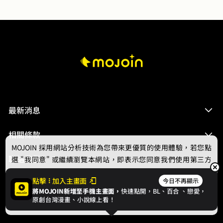
最新消息
相關條款
MOJOIN
採用網站分析技術為您帶來更優質的使用體驗，若您點
聯絡我們
選 "我同意" 或繼續瀏覽本網站，即表示您同意我們使用第三方
Cookie，欲瞭解更多資訊請見
隱私權政策
。
點擊
加入主畫面
今日不再顯示
將MOJOIN新增至手機主畫面，
快速點開，BL、
百合
、戀愛，
我同意
原創台灣漫畫、小說線上看！
© 2024 gamania Digital Entertainment Co., Ltd.