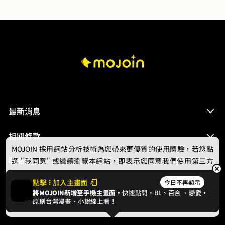
的劍技，卻始終無法與人進行一場真正的決鬥，就像是滿
肚子的大便到了肛門邊卻永遠拉不出來一樣慘！慘！慘！
慘！而這一切的開端，就要從那個在與柯恩對決時，被隕
石砸死的魔龍開始說起……
最新消息
相關條款
MOJOIN
採用網站分析技術為您帶來更優質的使用體驗，若您點
聯絡我們
選 "我同意" 或繼續瀏覽本網站，即表示您同意我們使用第三方
Cookie，欲瞭解更多資訊請見
隱私權政策
。
點擊
加入主畫面
今日不再顯示
將MOJOIN新增至手機主畫面，
快速點開，BL、
百合
、戀愛，
我同意
原創台灣漫畫、小說線上看！
© 2024 gamania Digital Entertainment Co., Ltd.