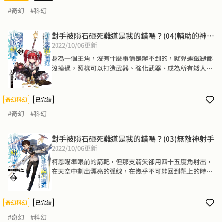
憐的感覺。神祕客表示：「唉，任何東西被我碰到都會被
#奇幻
#科幻
破壞難道是我的錯嗎？」
對手被隕石砸死難道是我的錯嗎？(04)輔助的神工
2022/10/06
更新
匠
身為一個主角，沒有什麼事情是辦不到的，就算連鐵鎚都
沒摸過，照樣可以打造武器、強化武器、成為所有矮人臣
服的神殿級鐵匠。但主角威能也需要付出代價，身為一個
輔助角色，戰鬥的時候就只能靠邊站，看著隊友們發揮
了。柯恩表示：「唉，難道我就是當輔助的命嗎？」
奇幻科幻
已完結
#奇幻
#科幻
對手被隕石砸死難道是我的錯嗎？(03)無敵神射手
2022/10/06
更新
柯恩瞄準眼前的箭靶，但那支箭矢卻用四十五度角射出，
在天空中劃出漂亮的弧線，在幾乎不可能回到靶上的時候
射中一隻不知道哪裡來的老鷹，然後又穿過另一隻老鷹，
最後不可思議地落下並射穿靶心。柯恩第二箭不帶絲毫氣
力，箭矢直接往下掉落，但就在這時一陣莫名其妙的強風
奇幻科幻
已完結
發生，像一雙無形的手托住了箭矢，用迴旋鏢的方式旋轉
#奇幻
#科幻
向前，最後在機率無限趨近於零的情況下射入靶心。柯恩