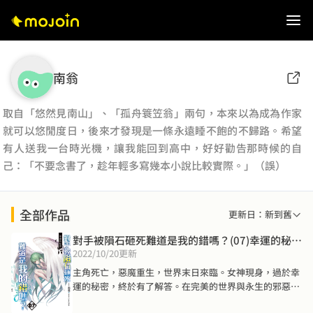
南翁
取自「悠然見南山」、「孤舟簑笠翁」兩句，本來以為成為作家
就可以悠閒度日，後來才發現是一條永遠睡不飽的不歸路。希望
有人送我一台時光機，讓我能回到高中，好好勸告那時候的自
己：「不要念書了，趁年輕多寫幾本小說比較實際。」（誤）
全部作品
更新日：新到舊
對手被隕石砸死難道是我的錯嗎？(07)幸運的秘密
2022/10/20
更新
(END)
主角死亡，惡魔重生，世界末日來臨。女神現身，過於幸
運的秘密，終於有了解答。在完美的世界與永生的邪惡之
間，柯恩將會如何選擇？他們一步一步，迎向最終結局！