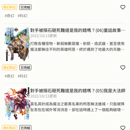
奇幻科幻
已完結
#奇幻
#科幻
對手被隕石砸死難道是我的錯嗎？(06)童話故事的
2022/10/13
更新
結局
打敗各種怪物、斬殺無數惡魔，射箭、造武器、甚至使用
魔法都無往不利的英雄柯恩，終於遇到了他最大的天敵─
─暈船！要是讓他用一句話來形容自己的海上生活，大概
就是……「噁噁噁噁噁噁噁噁噁噁噁噁噁噁噁噁噁噁噁噁
噁噁噁噁噁噁噁噁噁噁！」這樣吧。
奇幻科幻
已完結
#奇幻
#科幻
對手被隕石砸死難道是我的錯嗎？(05)我是大法師
2022/10/13
更新
莫名其妙成為魔法之都黑名單的柯恩無法進城，只能被隊
友丟包在城外等消消息，卻在這時遇上了一個能夠破壞一
切的神祕怪客，兩人還莫名其妙交上了朋友。原來這位神
祕客雖然擁有超強的破壞能力，但他跟柯恩一樣很無奈，
這根本不是他所想要的，兩人不禁惺惺相惜，有了同病相
奇幻科幻
已完結