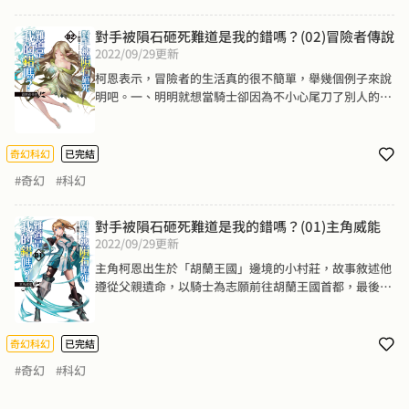
第三箭背對箭靶，隨便將箭射出，但那支箭矢射到了外圍
少數有彈性的樹枝回彈，加倍奉還的猛烈箭勢射穿隔壁的
對手被隕石砸死難道是我的錯嗎？(02)冒險者傳說
箭靶靶心再次回彈，最後反向穿出紅心。恭喜柯恩獲得本
2022/09/29
更新
次神箭手大賽的冠軍！柯恩無奈表示：「唉，隨便射都會
柯恩表示，冒險者的生活真的很不簡單，舉幾個例子來說
中難道是我的錯嗎？」
明吧。一、明明就想當騎士卻因為不小心尾刀了別人的魔
獸而變成冒險者，受到敵視而且被公認為冒險者。二、明
明就只是路過卻重複尾刀了同一個人的獵物，並被視為眼
中釘，然後大家還是把他當成冒險者。三、明明就已經打
奇幻科幻
已完結
倒最可怕的對手了，卻被人尾刀把功勞整碗拿走，結果也
#奇幻
#科幻
沒有被正名不是冒險者。最後，已經放棄解釋自己想成為
騎士的柯恩，在不斷地不想撿人尾刀卻莫名撿人尾刀、自
己打敗的敵人卻被人撿了尾刀之後，忍不住嘆道：「唉，
對手被隕石砸死難道是我的錯嗎？(01)主角威能
對手被人撿尾刀難道是我的錯嗎？」
2022/09/29
更新
主角柯恩出生於「胡蘭王國」邊境的小村莊，故事敘述他
遵從父親遺命，以騎士為志願前往胡蘭王國首都，最後卻
成為護國大法師、召喚術士、死靈法師、光明祭司的史詩
故事（？）。柯恩的個性大而化之，但有一件事情他始終
耿耿於懷──為什麼每個對手通通都會死於非命？喝水被
奇幻科幻
已完結
嗆死、踩到水坑滑倒摔死，甚至是被隕石砸死！就是沒有
#奇幻
#科幻
人能跟他打到最後。什麼？你說這樣很幸運？但柯恩可不
這麼想，他練出強健的體魄、堅忍不拔的意志、舉世無雙