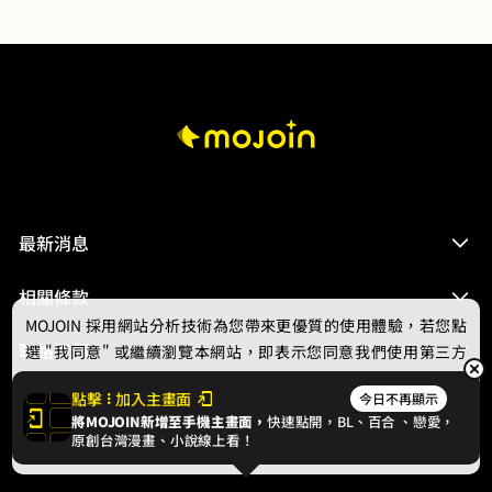
最新消息
相關條款
MOJOIN
採用網站分析技術為您帶來更優質的使用體驗，若您點
聯絡我們
選 "我同意" 或繼續瀏覽本網站，即表示您同意我們使用第三方
Cookie，欲瞭解更多資訊請見
隱私權政策
。
點擊
加入主畫面
今日不再顯示
將MOJOIN新增至手機主畫面，
快速點開，BL、
百合
、戀愛，
我同意
原創台灣漫畫、小說線上看！
© 2024 gamania Digital Entertainment Co., Ltd.