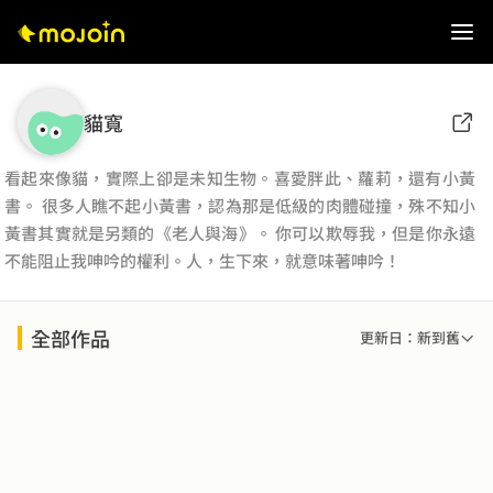
貓寬
看起來像貓，實際上卻是未知生物。喜愛胖此、蘿莉，還有小黃
書。 很多人瞧不起小黃書，認為那是低級的肉體碰撞，殊不知小
黃書其實就是另類的《老人與海》。 你可以欺辱我，但是你永遠
不能阻止我呻吟的權利。人，生下來，就意味著呻吟！
全部作品
更新日：新到舊