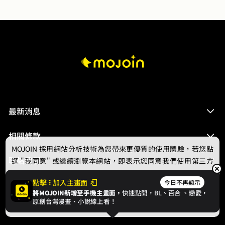
最新消息
相關條款
MOJOIN
採用網站分析技術為您帶來更優質的使用體驗，若您點
聯絡我們
選 "我同意" 或繼續瀏覽本網站，即表示您同意我們使用第三方
Cookie，欲瞭解更多資訊請見
隱私權政策
。
點擊
加入主畫面
今日不再顯示
將MOJOIN新增至手機主畫面，
快速點開，BL、
百合
、戀愛，
我同意
原創台灣漫畫、小說線上看！
© 2024 gamania Digital Entertainment Co., Ltd.