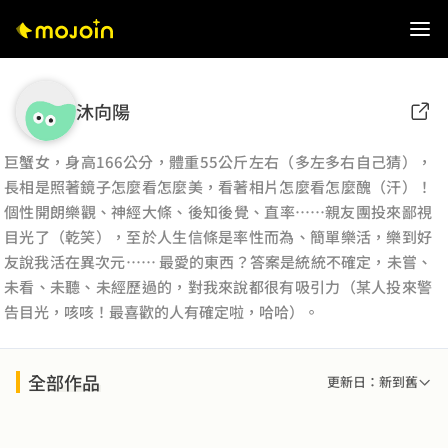
沐向陽
巨蟹女，身高166公分，體重55公斤左右（多左多右自己猜），
長相是照著鏡子怎麼看怎麼美，看著相片怎麼看怎麼醜（汗）！
個性開朗樂觀、神經大條、後知後覺、直率……親友團投來鄙視
目光了（乾笑），至於人生信條是率性而為、簡單樂活，樂到好
友說我活在異次元…… 最愛的東西？答案是統統不確定，未嘗、
未看、未聽、未經歷過的，對我來說都很有吸引力（某人投來警
告目光，咳咳！最喜歡的人有確定啦，哈哈）。
全部作品
更新日：新到舊