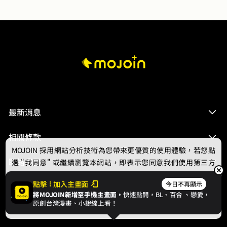
最新消息
相關條款
MOJOIN
採用網站分析技術為您帶來更優質的使用體驗，若您點
聯絡我們
選 "我同意" 或繼續瀏覽本網站，即表示您同意我們使用第三方
Cookie，欲瞭解更多資訊請見
隱私權政策
。
點擊
加入主畫面
今日不再顯示
將MOJOIN新增至手機主畫面，
快速點開，BL、
百合
、戀愛，
我同意
原創台灣漫畫、小說線上看！
© 2024 gamania Digital Entertainment Co., Ltd.