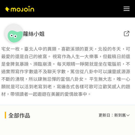
蘿絲小姐
宅女一枚，臺北人中的異類，喜歡溪頭的夏天，北投的冬天，可
最愛的還是自己的被窩。 視寫作為人生一大樂事，但截稿日前還
是會脾氣暴躁、瀕臨崩潰。 每天眼睛一睜開就是坐在電腦前，不
過實際寫作字數遠不及聊天字數，篤信從八卦中可以讓靈感源源
不斷的湧現，所以肆無忌憚的當個八卦女。 平生無大志，唯一心
願就是可以活到老寫到老，寫遍各式各樣可歌可泣歡笑感人的題
材，帶領讀者一起遨遊在美麗的愛情故事中。
全部作品
更新日：新到舊