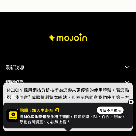
最新消息
相關條款
MOJOIN
採用網站分析技術為您帶來更優質的使用體驗，若您點
聯絡我們
選 "我同意" 或繼續瀏覽本網站，即表示您同意我們使用第三方
Cookie，欲瞭解更多資訊請見
隱私權政策
。
點擊
加入主畫面
今日不再顯示
將MOJOIN新增至手機主畫面，
快速點開，BL、
百合
、戀愛，
我同意
原創台灣漫畫、小說線上看！
© 2024 gamania Digital Entertainment Co., Ltd.