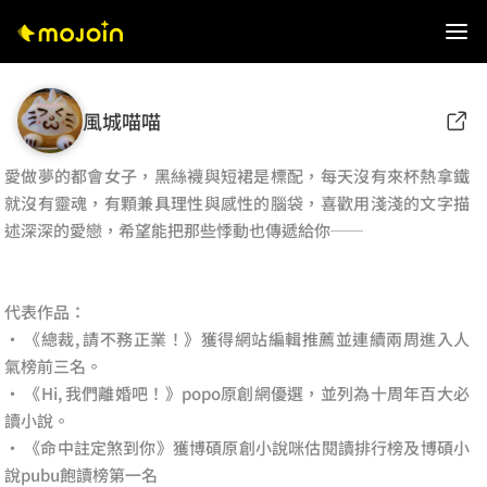
風城喵喵
愛做夢的都會女子，黑絲襪與短裙是標配，每天沒有來杯熱拿鐵
就沒有靈魂，有顆兼具理性與感性的腦袋，喜歡用淺淺的文字描
述深深的愛戀，希望能把那些悸動也傳遞給你──
代表作品：
• 《總裁, 請不務正業！》獲得網站編輯推薦並連續兩周進入人
氣榜前三名。
• 《Hi, 我們離婚吧！》popo原創網優選，並列為十周年百大必
讀小說。
• 《命中註定煞到你》獲博碩原創小說咪估閱讀排行榜及博碩小
說pubu飽讀榜第一名