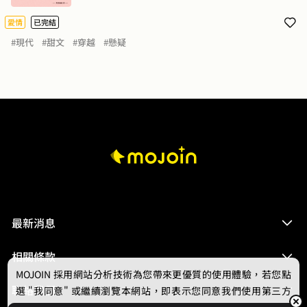
只是她這個未婚妻有名無實，設定上他們是假裝成戀人，

因為陸云初早就心有所屬，可對方卻是他兄弟的女友──
愛情
已完結
這什麼貴圈真亂的節奏！？

#現代
#甜文
#穿越
#懸疑
本來余雙覺得也罷了，對她這個實際上只有十八歲的少女
而言，

陸云初就只是個保養比較好的帥叔叔，他倆不會有什麼未
來。

雖然外冷內熱、細心體貼的他正好是她的菜，

雖然她發現自己面對陸云初時，好像越來越無法控制心
跳……
最新消息
相關條款
MOJOIN
採用網站分析技術為您帶來更優質的使用體驗，若您點
聯絡我們
選 "我同意" 或繼續瀏覽本網站，即表示您同意我們使用第三方