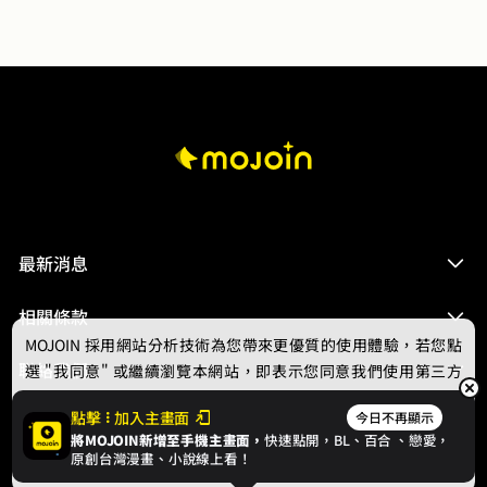
最新消息
相關條款
MOJOIN
採用網站分析技術為您帶來更優質的使用體驗，若您點
聯絡我們
選 "我同意" 或繼續瀏覽本網站，即表示您同意我們使用第三方
Cookie，欲瞭解更多資訊請見
隱私權政策
。
點擊
加入主畫面
今日不再顯示
將MOJOIN新增至手機主畫面，
快速點開，BL、
百合
、戀愛，
我同意
原創台灣漫畫、小說線上看！
© 2024 gamania Digital Entertainment Co., Ltd.