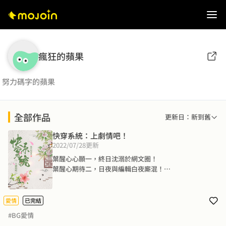
瘋狂的蘋果
努力碼字的蘋果
全部作品
更新日：新到舊
快穿系統：上劇情吧！
2022/07/28
更新
葉醒心心願一，終日沈溺於網文圈！

葉醒心期待二，日夜與編輯白夜廝混！

葉醒心願望三，網文圈她老大，買房買車養竹馬！

當葉醒心發現自己快穿了之後，劇情跌宕起伏的將她帶入
角色，她才發現成神之路慢慢其修遠。

愛情
已完結
還好大神系統是她的竹馬編輯，那麼大神系統，上劇情
#BG愛情
吧！