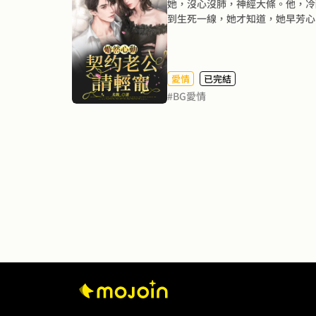
她，沒心沒肺，神經大條。他，冷
到生死一線，她才知道，她早芳心
直到聽聞她的死訊，他才懂得，她
趙家，她的一切，她要拿回來了。
愛情
已完結
#BG愛情