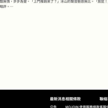
酷無情，步步為營。「上門推銷來了？」冰山的聲音魅惑無比。「放屁！
暗許。

已紮根心底。「趙廉珞，你是我的。」他撫摸著她臉，不允許再失去她第
最新消息
相關條款
聯絡
公告
MOJOIN
使用服務條款
客服