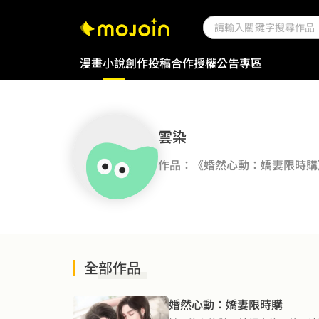
漫畫
小說
創作投稿
合作授權
公告專區
雲染
作品：《婚然心動：嬌妻限時購
全部作品
婚然心動：嬌妻限時購